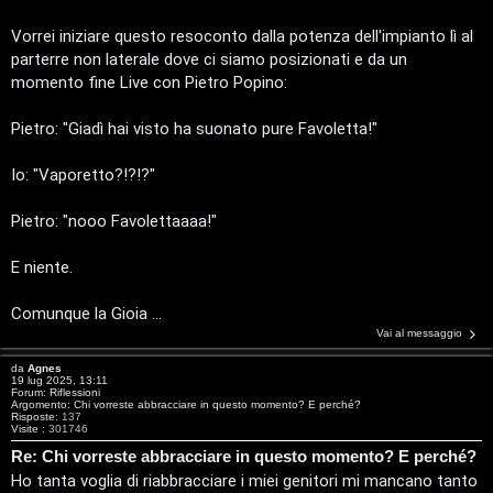
i
t
Vorrei iniziare questo resoconto dalla potenza dell'impianto lì al
parterre non laterale dove ci siamo posizionati e da un
a
momento fine Live con Pietro Popino:
l
Pietro: "Giadì hai visto ha suonato pure Favoletta!"
S
Io: "Vaporetto?!?!?"
t
Pietro: "nooo Favolettaaaa!"
o
r
E niente.
e
Comunque la Gioia ...
:
Vai al messaggio
G
da
Agnes
19 lug 2025, 13:11
Forum:
Riflessioni
Argomento:
Chi vorreste abbracciare in questo momento? E perché?
i
Risposte:
137
Visite :
301746
g
Re: Chi vorreste abbracciare in questo momento? E perché?
Ho tanta voglia di riabbracciare i miei genitori mi mancano tanto
i