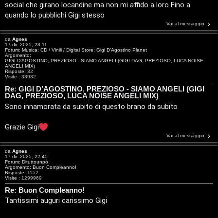
i
social che girano locandine ma non mi affido a loro Fino a
z
quando lo pubblichi Gigi stesso
g
a
Vai al messaggio
i
da
Agnes
r
17 dic 2025, 23:11
D
Forum:
Musica: CD / Vinili / Digital Store: Gigi D’Agostino Planet
Argomento:
i
GIGI D’AGOSTINO, PREZIOSO - SIAMO ANGELI (GIGI DAG, PREZIOSO, LUCA NOISE
'
ANGELI MIX)
Risposte:
32
s
Visite :
33932
A
Re: GIGI D’AGOSTINO, PREZIOSO - SIAMO ANGELI (GIGI
p
DAG, PREZIOSO, LUCA NOISE ANGELI MIX)
g
Sono innamorata da subito di questo brano da subito
o
o
s
Grazie Gigi
s
Vai al messaggio
t
t
da
Agnes
a
17 dic 2025, 22:45
Forum:
Dituttounpò
i
Argomento:
Buon Compleanno!
Risposte:
1152
Visite :
1299969
n
Re: Buon Compleanno!
A
o
Tantissimi auguri carissimo Gigi