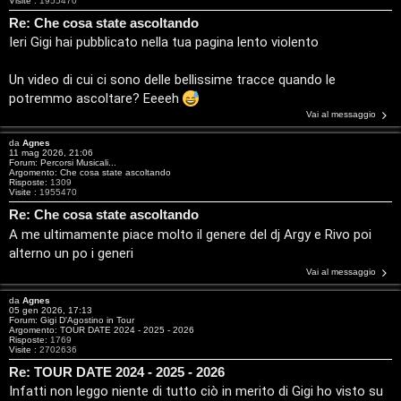
Visite :
1955470
T
Re: Che cosa state ascoltando
Ieri Gigi hai pubblicato nella tua pagina lento violento
A
o
Un video di cui ci sono delle bellissime tracce quando le
r
p
potremmo ascoltare? Eeeeh
g
i
Vai al messaggio
o
c
da
Agnes
11 mag 2026, 21:06
Forum:
Percorsi Musicali...
m
A
Argomento:
Che cosa state ascoltando
Risposte:
1309
Visite :
1955470
e
t
Re: Che cosa state ascoltando
n
t
A me ultimamente piace molto il genere del dj Argy e Rivo poi
alterno un po i generi
t
i
Vai al messaggio
i
v
da
Agnes
05 gen 2026, 17:13
Forum:
Gigi D'Agostino in Tour
s
i
Argomento:
TOUR DATE 2024 - 2025 - 2026
Risposte:
1769
Visite :
2702636
e
G
Re: TOUR DATE 2024 - 2025 - 2026
n
Infatti non leggo niente di tutto ciò in merito di Gigi ho visto su