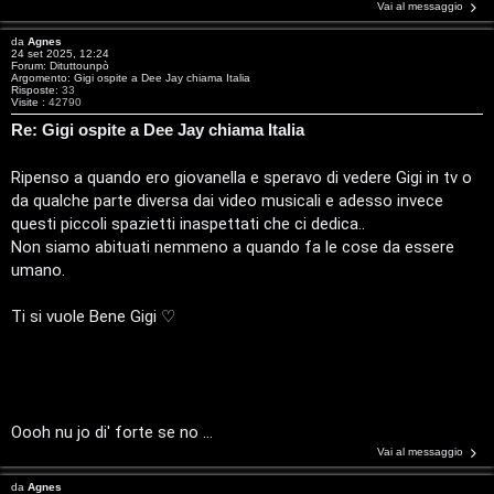
r
i
Vai al messaggio
g
n
da
Agnes
24 set 2025, 12:24
o
T
Forum:
Dituttounpò
Argomento:
Gigi ospite a Dee Jay chiama Italia
Risposte:
33
m
o
Visite :
42790
Re: Gigi ospite a Dee Jay chiama Italia
e
u
Ripenso a quando ero giovanella e speravo di vedere Gigi in tv o
n
r
da qualche parte diversa dai video musicali e adesso invece
t
questi piccoli spazietti inaspettati che ci dedica..
M
Non siamo abituati nemmeno a quando fa le cose da essere
i
umano.
u
a
s
Ti si vuole Bene Gigi ♡
t
i
t
c
i
a
Oooh nu jo di' forte se no ...
v
Vai al messaggio
:
i
da
Agnes