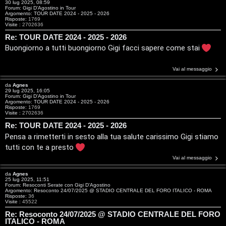
C
30 lug 2025, 08:59
Forum:
Gigi D'Agostino in Tour
Argomento:
TOUR DATE 2024 - 2025 - 2026
D
Risposte:
1769
Visite :
2702636
C
/
Re: TOUR DATE 2024 - 2025 - 2026
Buongiorno a tutti buongiorno Gigi facci sapere come stai
e
V
r
i
Vai al messaggio
da
Agnes
c
n
29 lug 2025, 16:05
Forum:
Gigi D'Agostino in Tour
Argomento:
TOUR DATE 2024 - 2025 - 2026
a
i
Risposte:
1769
Visite :
2702636
l
Re: TOUR DATE 2024 - 2025 - 2026
Pensa a rimetterti in sesto alla tua salute carissimo Gigi stiamo
i
F
tutti con te a presto
/
Vai al messaggio
A
D
da
Agnes
25 lug 2025, 11:51
Q
Forum:
Resoconti Serate con Gigi D'Agostino
i
Argomento:
Resoconto 24/07/2025 @ STADIO CENTRALE DEL FORO ITALICO - ROMA
Risposte:
36
Visite :
45522
g
Re: Resoconto 24/07/2025 @ STADIO CENTRALE DEL FORO
ITALICO - ROMA