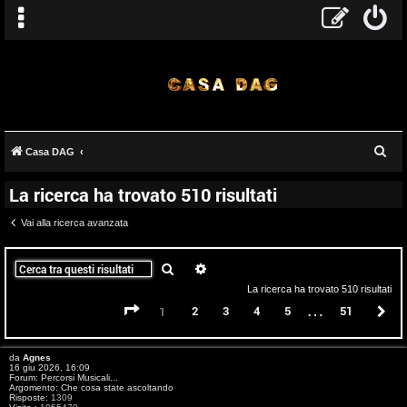
C
Casa DAG
e
La ricerca ha trovato 510 risultati
r
c
Vai alla ricerca avanzata
a
Cerca
Ricerca avanzata
La ricerca ha trovato 510 risultati
…
Pagina
1
di
51
2
3
4
5
51
P
1
da
Agnes
16 giu 2026, 16:09
Forum:
Percorsi Musicali...
Argomento:
Che cosa state ascoltando
Risposte:
1309