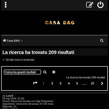
C
Casa DAG
e
La ricerca ha trovato 209 risultati
r
c
Vai alla ricerca avanzata
a
Cerca
Ricerca avanzata
La ricerca ha trovato 209 risultati
…
Pagina
1
di
21
2
3
4
5
21
P
1
T
da
Lulu'4
09 lug 2026, 22:45
A
o
Forum:
Resoconti Serate con Gigi D'Agostino
Argomento:
resoconto @caveau 3-7-26 roma
Risposte:
60