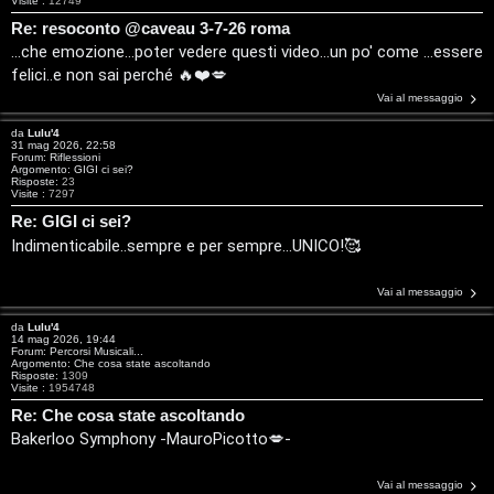
r
p
Visite :
12749
Re: resoconto @caveau 3-7-26 roma
g
i
...che emozione...poter vedere questi video...un po' come ...essere
felici..e non sai perché 🔥❤️💋
o
c
Vai al messaggio
m
A
da
Lulu'4
31 mag 2026, 22:58
e
t
Forum:
Riflessioni
Argomento:
GIGI ci sei?
Risposte:
23
n
t
Visite :
7297
Re: GIGI ci sei?
t
i
Indimenticabile..sempre e per sempre...UNICO!🥰
i
v
Vai al messaggio
s
i
da
Lulu'4
e
14 mag 2026, 19:44
Forum:
Percorsi Musicali...
G
Argomento:
Che cosa state ascoltando
n
Risposte:
1309
Visite :
1954748
i
z
Re: Che cosa state ascoltando
g
Bakerloo Symphony -MauroPicotto💋-
a
i
Vai al messaggio