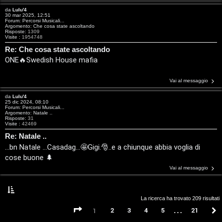
e
V
da
Lulu'4
30 mar 2025, 12:51
Forum:
Percorsi Musicali...
r
i
Argomento:
Che cosa state ascoltando
Risposte:
1309
Visite :
1954748
c
n
Re: Che cosa state ascoltando
a
i
ONE🔥Swedish House mafia
l
Vai al messaggio
i
da
Lulu'4
F
25 dic 2024, 08:10
/
Forum:
Percorsi Musicali...
Argomento:
Natale ..
A
Risposte:
31
Visite :
42469
D
Q
Re: Natale ..
i
...bn Natale ...Casadag...🤩Gigi.🎅..e a chiunque abbia voglia di
cose buone 🌲
g
Vai al messaggio
i
t
La ricerca ha trovato 209 risultati
…
Pagina
1
di
21
a
2
3
4
5
21
1