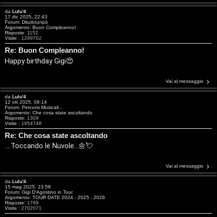
r
D
da
Lulu'4
i
17 dic 2025, 22:43
'
Forum:
Dituttounpò
Argomento:
Buon Compleanno!
s
Risposte:
1152
A
Visite :
1299702
p
Re: Buon Compleanno!
g
Happy birthday Gigi😍
o
o
s
Vai al messaggio
s
t
da
Lulu'4
12 ott 2025, 08:14
t
Forum:
Percorsi Musicali...
a
Argomento:
Che cosa state ascoltando
Risposte:
1309
i
Visite :
1954748
Re: Che cosa state ascoltando
n
....Toccando le Nuvole...🌼💘
A
o
Vai al messaggio
r
i
da
Lulu'4
g
n
15 mag 2025, 23:58
Forum:
Gigi D'Agostino in Tour
Argomento:
TOUR DATE 2024 - 2025 - 2026
o
T
Risposte:
1769
Visite :
2702071