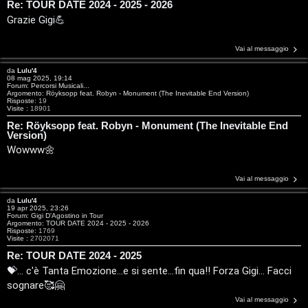
m
o
Re: TOUR DATE 2024 - 2025 - 2026
Grazie Gigi💪
e
u
n
r
Vai al messaggio
da
Lulu'4
t
08 mag 2025, 19:14
M
Forum:
Percorsi Musicali...
Argomento:
Röyksopp feat. Robyn - Monument (The Inevitable End Version)
i
Risposte:
19
u
Visite :
18901
a
Re: Röyksopp feat. Robyn - Monument (The Inevitable End
s
Version)
t
Wowww🌼
i
t
c
Vai al messaggio
i
a
da
Lulu'4
19 apr 2025, 23:26
v
Forum:
Gigi D'Agostino in Tour
:
Argomento:
TOUR DATE 2024 - 2025 - 2026
Risposte:
1769
i
Visite :
2702071
C
Re: TOUR DATE 2024 - 2025
💝... c'è Tanta Emozione...e si sente...fin qua!! Forza Gigi... Facci
D
sognare🥰🤗
C
/
Vai al messaggio