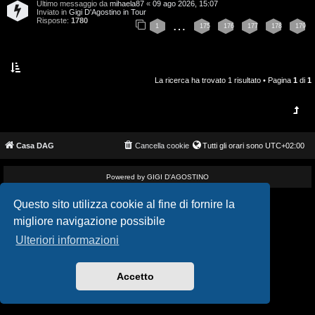
Ultimo messaggio da
mihaela87
«
09 ago 2026, 15:07
i
v
Inviato in
Gigi D'Agostino in Tour
Risposte:
1780
…
1
175
176
177
178
179
s
i
e
G
n
La ricerca ha trovato 1 risultato • Pagina
1
di
1
i
z
g
a
i
Casa DAG
Cancella cookie
Tutti gli orari sono
UTC+02:00
r
D
i
Powered by GIGI D'AGOSTINO
'
s
Questo sito utilizza cookie al fine di fornire la
A
migliore navigazione possibile
p
g
Ulteriori informazioni
o
o
s
Accetto
s
t
t