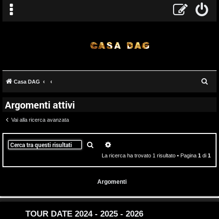
T
C
Casa DAG
A
o
e
Argomenti attivi
r
r
p
c
Vai alla ricerca avanzata
g
i
a
o
c
Cerca
Ricerca avanzata
La ricerca ha trovato 1 risultato • Pagina
1
di
1
m
A
e
t
Argomenti
n
t
t
i
TOUR DATE 2024 - 2025 - 2026