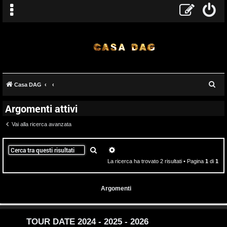
T
C
Casa DAG
A
o
e
Argomenti attivi
r
r
p
c
Vai alla ricerca avanzata
g
i
a
o
c
Cerca
Ricerca avanzata
La ricerca ha trovato 2 risultati • Pagina
1
di
1
m
A
e
t
Argomenti
n
t
t
i
TOUR DATE 2024 - 2025 - 2026