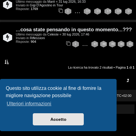
Ultimo messaggio da
Marè
«
31 lug 2026, 16:33
i
v
Inviato in
Gigi D'Agostino in Tour
Risposte:
1769
…
1
173
174
175
176
177
s
i
e
G
...cosa state pensando in questo momento...???
n
Ultimo messaggio da
Celeste
«
30 lug 2026, 17:46
i
Inviato in
Riflessioni
Risposte:
904
…
z
1
87
88
89
90
91
g
a
i
r
La ricerca ha trovato 2 risultati • Pagina
1
di
1
D
i
'
s
Questo sito utilizza cookie al fine di fornire la
A
migliore navigazione possibile
p
Casa DAG
Cancella cookie
Tutti gli orari sono
UTC+02:00
g
Ulteriori informazioni
o
Powered by GIGI D'AGOSTINO
o
s
Accetto
s
t
t