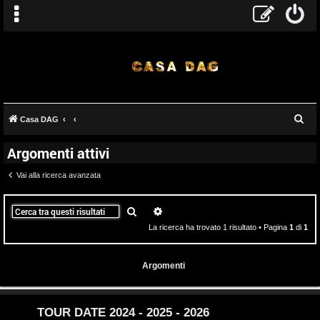
T
C
Casa DAG
A
o
e
Argomenti attivi
r
r
p
c
Vai alla ricerca avanzata
g
i
a
o
c
Cerca
Ricerca avanzata
La ricerca ha trovato 1 risultato • Pagina
1
di
1
m
A
e
t
Argomenti
n
t
t
i
TOUR DATE 2024 - 2025 - 2026