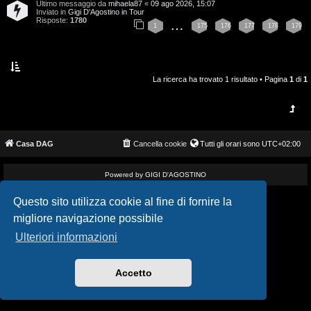
Ultimo messaggio da
mihaela87
«
09 ago 2026, 15:07
i
v
Inviato in
Gigi D'Agostino in Tour
Risposte:
1780
…
1
175
176
177
178
179
s
i
e
G
n
La ricerca ha trovato 1 risultato • Pagina
1
di
1
i
z
g
a
i
Casa DAG
Cancella cookie
Tutti gli orari sono
UTC+02:00
r
D
i
Powered by GIGI D'AGOSTINO
'
s
Questo sito utilizza cookie al fine di fornire la
A
migliore navigazione possibile
p
g
Ulteriori informazioni
o
o
s
Accetto
s
t
t