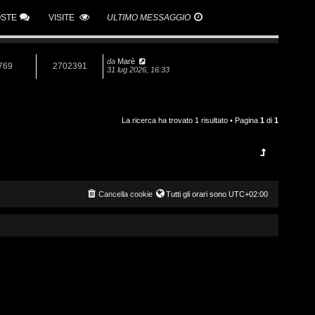
OSTE
VISITE
ULTIMO MESSAGGIO
da
Marè
769
2702391
31 lug 2026, 16:33
La ricerca ha trovato 1 risultato • Pagina
1
di
1
Cancella cookie
Tutti gli orari sono
UTC+02:00