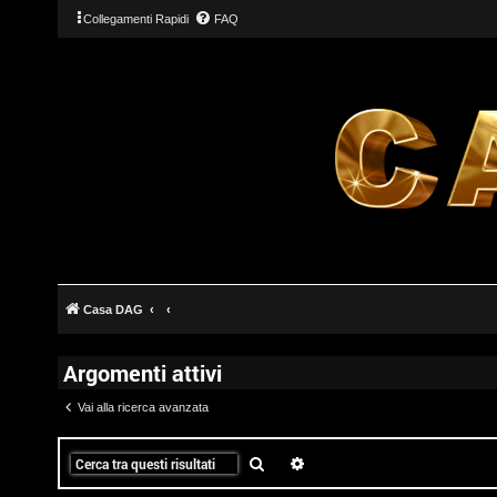
Collegamenti Rapidi
FAQ
T
L
o
o
p
g
i
Casa DAG
i
c
Argomenti attivi
n
A
Vai alla ricerca avanzata
t
t
Cerca
Ricerca avanzata
I