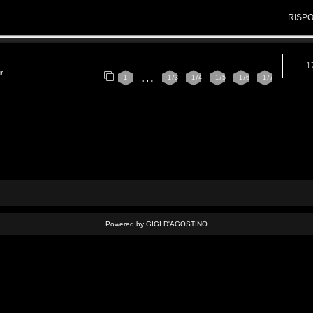
RISP
1
ur
…
1
173
174
175
176
177
Powered by GIGI D'AGOSTINO