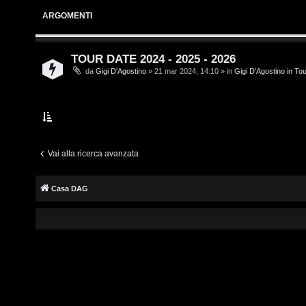
i
s
ARGOMENTI
v
c
i
r
TOUR DATE 2024 - 2025 - 2026
da
Gigi D'Agostino
» 21 mar 2024, 14:10 » in
Gigi D'Agostino in To
i
G
v
i
i
g
t
i
Vai alla ricerca avanzata
i
D
Casa DAG
'
A
A
g
r
o
g
s
o