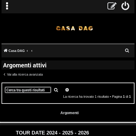
T
C
Casa DAG
A
o
e
Argomenti attivi
r
r
p
c
Vai alla ricerca avanzata
g
i
a
o
c
Cerca
Ricerca avanzata
La ricerca ha trovato 1 risultato • Pagina
1
di
1
m
A
e
t
Argomenti
n
t
t
i
TOUR DATE 2024 - 2025 - 2026