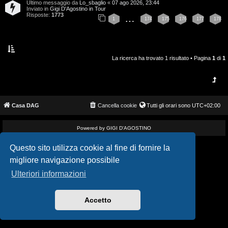
Ultimo messaggio da
Lo_sbaglio
«
07 ago 2026, 23:44
i
v
Inviato in
Gigi D'Agostino in Tour
Risposte:
1773
…
1
174
175
176
177
178
s
i
e
G
n
La ricerca ha trovato 1 risultato • Pagina
1
di
1
i
z
g
a
i
Casa DAG
Cancella cookie
Tutti gli orari sono
UTC+02:00
r
D
i
Powered by GIGI D'AGOSTINO
'
s
Questo sito utilizza cookie al fine di fornire la
A
migliore navigazione possibile
p
g
Ulteriori informazioni
o
o
s
Accetto
s
t
t