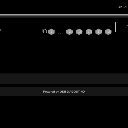
RISP
1
ur
…
1
174
175
176
177
178
Powered by GIGI D'AGOSTINO