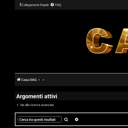
Collegamenti Rapidi
FAQ
T
L
o
o
p
g
i
Casa DAG
i
c
Argomenti attivi
n
A
Vai alla ricerca avanzata
t
t
Cerca
Ricerca avanzata
I