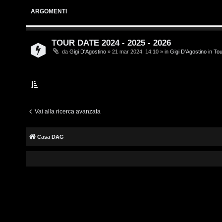
i
s
ARGOMENTI
v
c
i
r
TOUR DATE 2024 - 2025 - 2026
da
Gigi D'Agostino
» 21 mar 2024, 14:10 » in
Gigi D'Agostino in To
i
G
v
i
i
g
t
i
Vai alla ricerca avanzata
i
D
Casa DAG
'
A
A
g
r
o
g
s
o