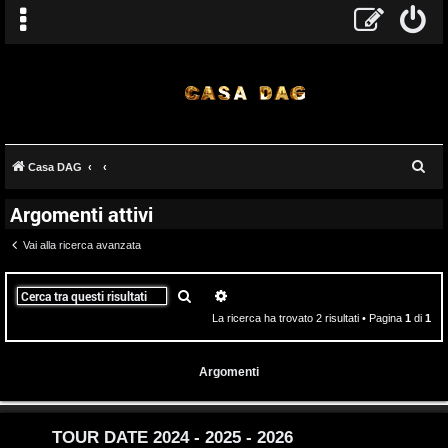
T
C
Casa DAG
A
o
e
Argomenti attivi
r
r
p
c
Vai alla ricerca avanzata
g
i
a
o
c
Cerca
Ricerca avanzata
La ricerca ha trovato 2 risultati • Pagina
1
di
1
m
A
e
t
Argomenti
n
t
t
i
TOUR DATE 2024 - 2025 - 2026