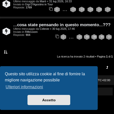
Ultimo messaggio da
Marè
«
31 lug 2026, 16:33
i
v
Inviato in
Gigi D'Agostino in Tour
Risposte:
1769
…
1
173
174
175
176
177
s
i
e
G
...cosa state pensando in questo momento...???
n
Ultimo messaggio da
Celeste
«
30 lug 2026, 17:46
i
Inviato in
Riflessioni
Risposte:
904
…
z
1
87
88
89
90
91
g
a
i
r
La ricerca ha trovato 2 risultati • Pagina
1
di
1
D
i
'
s
Questo sito utilizza cookie al fine di fornire la
A
migliore navigazione possibile
p
Casa DAG
Cancella cookie
Tutti gli orari sono
UTC+02:00
g
Ulteriori informazioni
o
Powered by GIGI D'AGOSTINO
o
s
Accetto
s
t
t