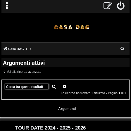
T
C
Casa DAG
A
o
e
Argomenti attivi
r
r
p
c
Vai alla ricerca avanzata
g
i
a
o
c
Cerca
Ricerca avanzata
La ricerca ha trovato 1 risultato • Pagina
1
di
1
m
A
e
t
Argomenti
n
t
t
i
TOUR DATE 2024 - 2025 - 2026