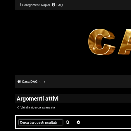
Collegamenti Rapidi
FAQ
T
L
o
o
p
g
i
Casa DAG
i
c
Argomenti attivi
n
A
Vai alla ricerca avanzata
t
t
Cerca
Ricerca avanzata
I