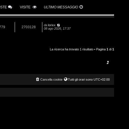
OSTE
VISITE
ULTIMO MESSAGGIO
da
lorixx
779
2703128
08 ago 2026, 17:37
La ricerca ha trovato 1 risultato • Pagina
1
di
1
Cancella cookie
Tutti gli orari sono
UTC+02:00