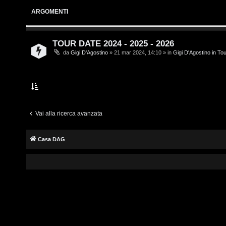
i
s
ARGOMENTI
v
c
i
r
TOUR DATE 2024 - 2025 - 2026
da
Gigi D'Agostino
» 21 mar 2024, 14:10 » in
Gigi D'Agostino in To
i
G
v
i
i
g
t
i
Vai alla ricerca avanzata
i
D
Casa DAG
'
A
A
g
r
o
g
s
o