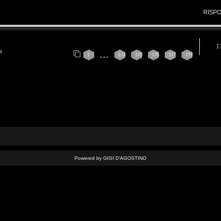
RISP
1
ur
…
1
174
175
176
177
178
Powered by GIGI D'AGOSTINO