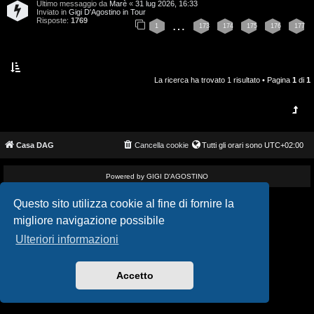
Ultimo messaggio da
Marè
«
31 lug 2026, 16:33
i
v
Inviato in
Gigi D'Agostino in Tour
Risposte:
1769
…
1
173
174
175
176
177
s
i
e
G
n
La ricerca ha trovato 1 risultato • Pagina
1
di
1
i
z
g
a
i
Casa DAG
Cancella cookie
Tutti gli orari sono
UTC+02:00
r
D
i
Powered by GIGI D'AGOSTINO
'
s
Questo sito utilizza cookie al fine di fornire la
A
migliore navigazione possibile
p
g
Ulteriori informazioni
o
o
s
Accetto
s
t
t