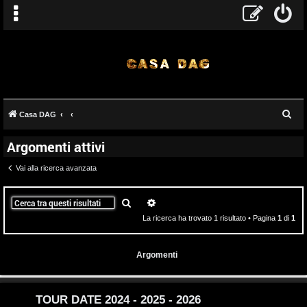
T
C
Casa DAG
A
o
e
Argomenti attivi
r
r
p
c
Vai alla ricerca avanzata
g
i
a
o
c
Cerca
Ricerca avanzata
La ricerca ha trovato 1 risultato • Pagina
1
di
1
m
A
e
t
Argomenti
n
t
t
i
TOUR DATE 2024 - 2025 - 2026