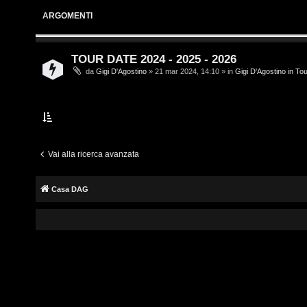
i
s
ARGOMENTI
v
c
i
r
TOUR DATE 2024 - 2025 - 2026
da
Gigi D'Agostino
» 21 mar 2024, 14:10 » in
Gigi D'Agostino in To
i
G
v
i
i
g
t
i
Vai alla ricerca avanzata
i
D
Casa DAG
'
A
A
g
r
o
g
s
o