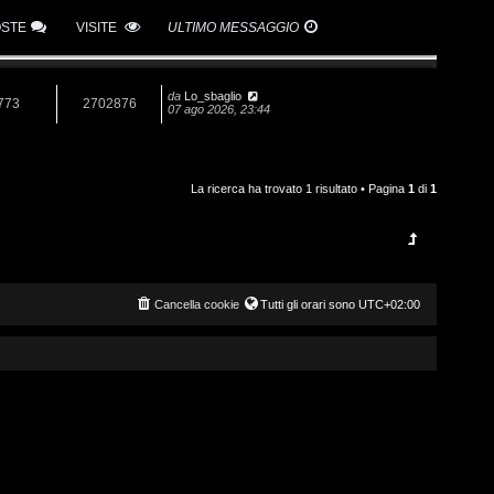
OSTE
VISITE
ULTIMO MESSAGGIO
da
Lo_sbaglio
773
2702876
07 ago 2026, 23:44
La ricerca ha trovato 1 risultato • Pagina
1
di
1
Cancella cookie
Tutti gli orari sono
UTC+02:00