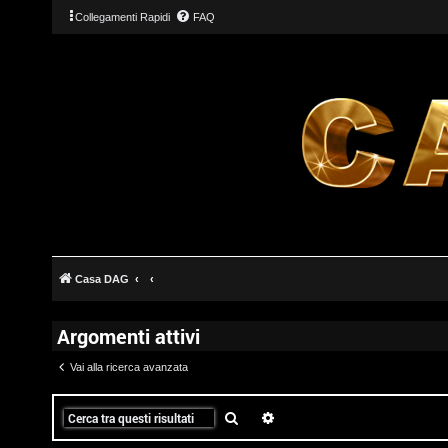
Collegamenti Rapidi
FAQ
T
L
o
o
p
g
i
Casa DAG
i
c
Argomenti attivi
n
A
Vai alla ricerca avanzata
t
t
Cerca
Ricerca avanzata
I