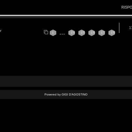
RISP
1
ur
…
1
174
175
176
177
178
Powered by GIGI D'AGOSTINO