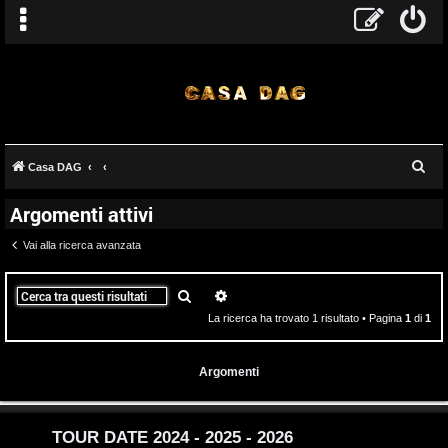
T
C
Casa DAG
A
o
e
Argomenti attivi
r
r
p
c
Vai alla ricerca avanzata
g
i
a
o
c
Cerca
Ricerca avanzata
La ricerca ha trovato 1 risultato • Pagina
1
di
1
m
A
e
t
Argomenti
n
t
t
i
TOUR DATE 2024 - 2025 - 2026