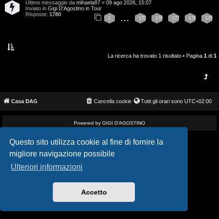
Ultimo messaggio da
mihaela87
«
09 ago 2026, 15:07
i
v
Inviato in
Gigi D'Agostino in Tour
Risposte:
1780
…
1
175
176
177
178
179
s
i
e
G
n
La ricerca ha trovato 1 risultato • Pagina
1
di
1
i
z
g
a
i
Casa DAG
Cancella cookie
Tutti gli orari sono
UTC+02:00
r
D
i
Powered by GIGI D'AGOSTINO
'
s
Questo sito utilizza cookie al fine di fornire la
A
migliore navigazione possibile
p
g
Ulteriori informazioni
o
o
s
Accetto
s
t
t