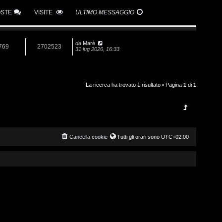
OSTE
VISITE
ULTIMO MESSAGGIO
da
Marè
769
2702523
31 lug 2026, 16:33
La ricerca ha trovato 1 risultato • Pagina
1
di
1
Cancella cookie
Tutti gli orari sono
UTC+02:00