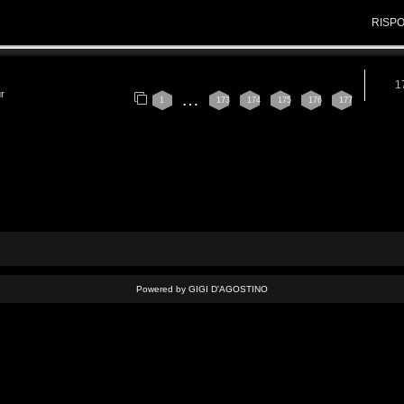
RISP
1
ur
…
1
173
174
175
176
177
Powered by GIGI D'AGOSTINO