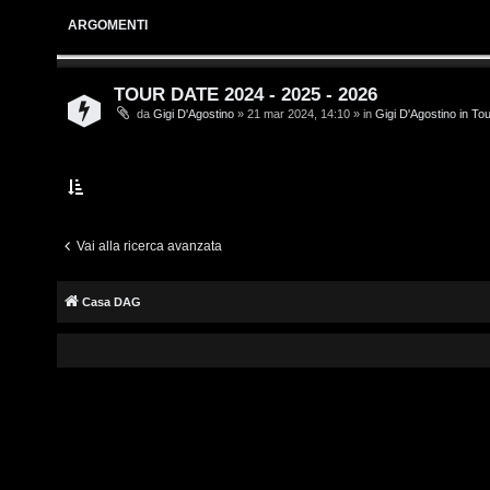
i
s
ARGOMENTI
v
c
i
r
TOUR DATE 2024 - 2025 - 2026
da
Gigi D'Agostino
» 21 mar 2024, 14:10 » in
Gigi D'Agostino in To
i
G
v
i
i
g
t
i
Vai alla ricerca avanzata
i
D
Casa DAG
'
A
A
g
r
o
g
s
o