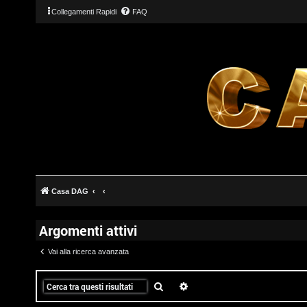
Collegamenti Rapidi
FAQ
T
L
o
o
p
g
i
Casa DAG
i
c
Argomenti attivi
n
A
Vai alla ricerca avanzata
t
t
Cerca
Ricerca avanzata
I