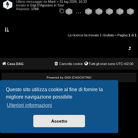
Ultimo messaggio da
Marè
«
31 lug 2026, 16:33
i
v
Inviato in
Gigi D'Agostino in Tour
Risposte:
1769
…
1
173
174
175
176
177
s
i
e
G
n
La ricerca ha trovato 1 risultato • Pagina
1
di
1
i
z
g
a
i
Casa DAG
Cancella cookie
Tutti gli orari sono
UTC+02:00
r
D
i
Powered by GIGI D'AGOSTINO
'
s
Questo sito utilizza cookie al fine di fornire la
A
migliore navigazione possibile
p
g
Ulteriori informazioni
o
o
s
Accetto
s
t
t