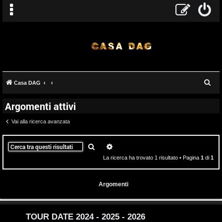
T
C
Casa DAG
A
o
e
Argomenti attivi
r
r
p
c
Vai alla ricerca avanzata
g
i
a
o
c
Cerca
Ricerca avanzata
La ricerca ha trovato 1 risultato • Pagina
1
di
1
m
A
e
t
Argomenti
n
t
t
i
TOUR DATE 2024 - 2025 - 2026