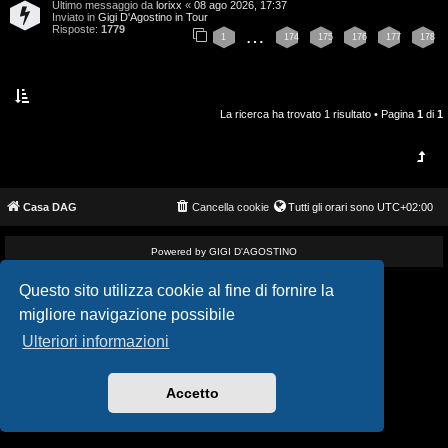
Ultimo messaggio da
lorixx
«
08 ago 2026, 17:37
i
v
Inviato in
Gigi D'Agostino in Tour
Risposte:
1779
…
1
174
175
176
177
178
s
i
e
G
n
La ricerca ha trovato 1 risultato • Pagina
1
di
1
i
z
g
a
i
Casa DAG
Cancella cookie
Tutti gli orari sono
UTC+02:00
r
D
i
Powered by GIGI D'AGOSTINO
'
s
Questo sito utilizza cookie al fine di fornire la
A
migliore navigazione possibile
p
g
Ulteriori informazioni
o
o
s
Accetto
s
t
t