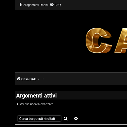
Collegamenti Rapidi
FAQ
T
L
o
o
p
g
i
Casa DAG
i
c
Argomenti attivi
n
A
Vai alla ricerca avanzata
t
t
Cerca
Ricerca avanzata
I