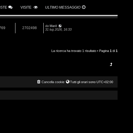
OSTE
VISITE
ULTIMO MESSAGGIO
da
Marè
769
2702498
31 lug 2026, 16:33
La ricerca ha trovato 1 risultato • Pagina
1
di
1
Cancella cookie
Tutti gli orari sono
UTC+02:00