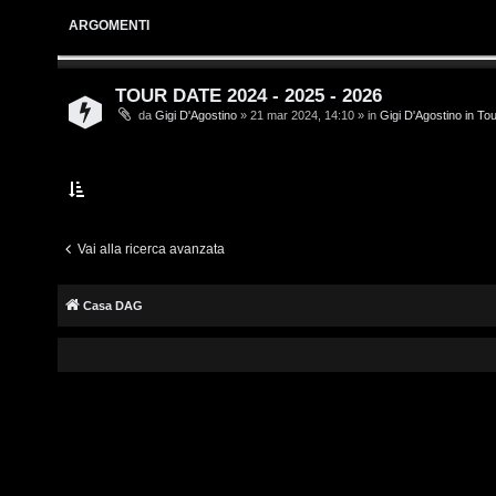
i
s
ARGOMENTI
v
c
i
r
TOUR DATE 2024 - 2025 - 2026
da
Gigi D'Agostino
» 21 mar 2024, 14:10 » in
Gigi D'Agostino in To
i
G
v
i
i
g
t
i
Vai alla ricerca avanzata
i
D
Casa DAG
'
A
A
g
r
o
g
s
o