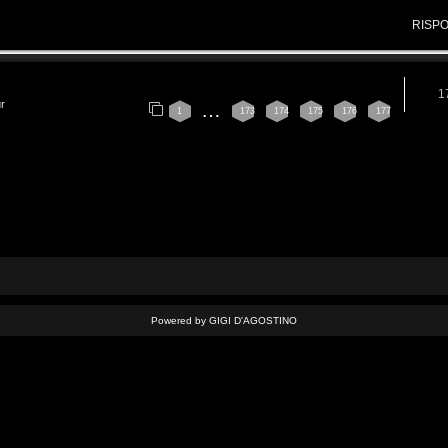
RISP
1
ur
…
1
173
174
175
176
177
Powered by GIGI D'AGOSTINO