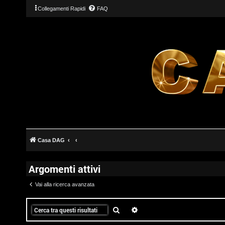
Collegamenti Rapidi
FAQ
T
L
o
o
p
g
i
Casa DAG
i
c
Argomenti attivi
n
A
Vai alla ricerca avanzata
t
t
Cerca
Ricerca avanzata
I