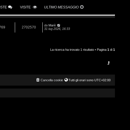
OSTE
VISITE
ULTIMO MESSAGGIO
da
Marè
769
2702570
31 lug 2026, 16:33
La ricerca ha trovato 1 risultato • Pagina
1
di
1
Cancella cookie
Tutti gli orari sono
UTC+02:00