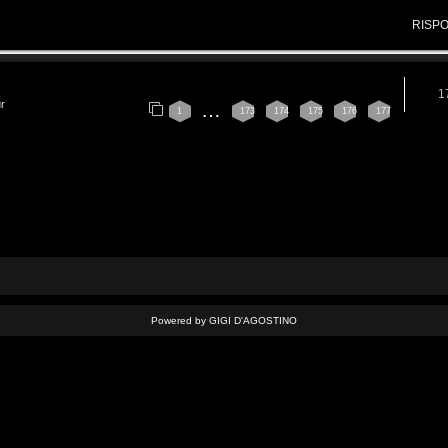
RISP
1
ur
…
1
173
174
175
176
177
Powered by GIGI D'AGOSTINO