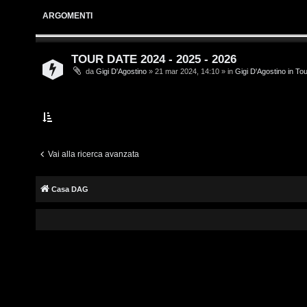
i
s
ARGOMENTI
v
c
i
r
TOUR DATE 2024 - 2025 - 2026
da
Gigi D'Agostino
» 21 mar 2024, 14:10 » in
Gigi D'Agostino in To
i
G
v
i
i
g
t
i
Vai alla ricerca avanzata
i
D
Casa DAG
'
A
A
g
r
o
g
s
o