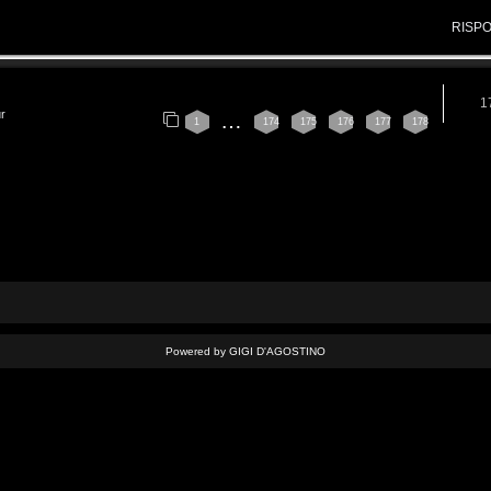
RISP
1
ur
…
1
174
175
176
177
178
Powered by GIGI D'AGOSTINO