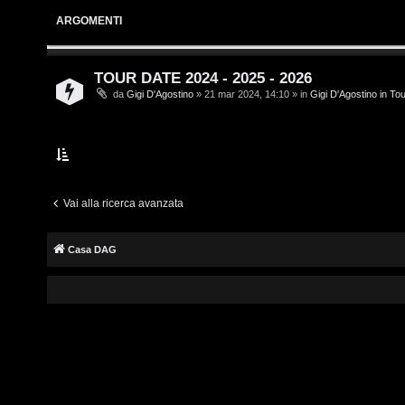
i
s
ARGOMENTI
v
c
i
r
TOUR DATE 2024 - 2025 - 2026
da
Gigi D'Agostino
» 21 mar 2024, 14:10 » in
Gigi D'Agostino in To
i
G
v
i
i
g
t
i
Vai alla ricerca avanzata
i
D
Casa DAG
'
A
A
g
r
o
g
s
o