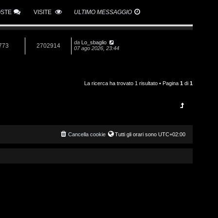
OSTE
VISITE
ULTIMO MESSAGGIO
da
Lo_sbaglio
773
2702914
07 ago 2026, 23:44
La ricerca ha trovato 1 risultato • Pagina
1
di
1
Cancella cookie
Tutti gli orari sono
UTC+02:00