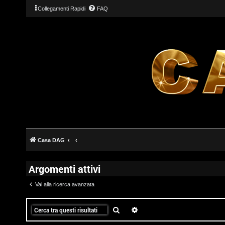
Collegamenti Rapidi
FAQ
T
L
o
o
p
g
i
Casa DAG
i
c
Argomenti attivi
n
A
Vai alla ricerca avanzata
t
t
Cerca
Ricerca avanzata
I