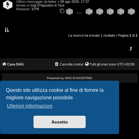
Ultimo messaggio da
lorixx
«
08 ago 2026, 17:37
i
v
Inviato in
Gigi D'Agostino in Tour
Risposte:
1779
…
1
174
175
176
177
178
s
i
e
G
n
La ricerca ha trovato 1 risultato • Pagina
1
di
1
i
z
g
a
i
Casa DAG
Cancella cookie
Tutti gli orari sono
UTC+02:00
r
D
i
Powered by GIGI D'AGOSTINO
'
s
Questo sito utilizza cookie al fine di fornire la
A
migliore navigazione possibile
p
g
Ulteriori informazioni
o
o
s
Accetto
s
t
t