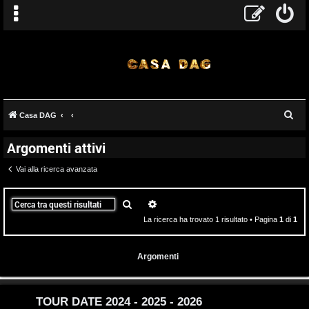
T
C
Casa DAG
A
o
e
Argomenti attivi
r
r
p
c
Vai alla ricerca avanzata
g
i
a
o
c
Cerca
Ricerca avanzata
La ricerca ha trovato 1 risultato • Pagina
1
di
1
m
A
e
t
Argomenti
n
t
t
i
TOUR DATE 2024 - 2025 - 2026