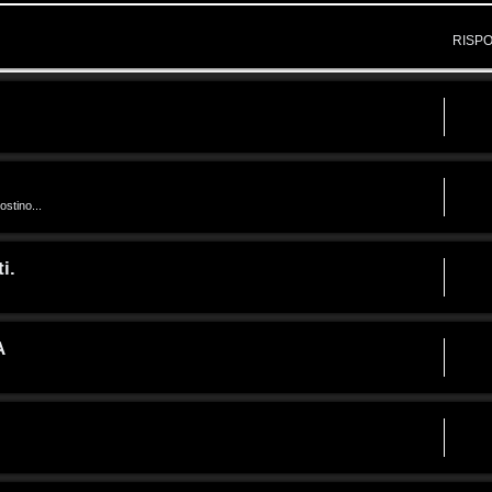
RISP
ostino...
i.
A