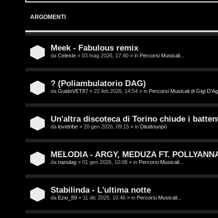
o
p
ARGOMENTI
g
i
i
c
Meek - Fabulous remix
da
Celeste
» 03 mag 2026, 17:40 » in
Percorsi Musicali...
n
A
t
? (Poliambulatorio DAG)
da
GuidoVET87
» 22 feb 2026, 14:54 » in
Percorsi Musicali di Gigi D'Ag
t
I
i
s
Un'altra discoteca di Torino chiude i battent
v
da
lovetribe
» 20 gen 2026, 09:15 » in
Dituttounpò
c
i
r
MELODIA - ARGY, MEDUZA FT. POLLYANN
da
nanulag
» 01 gen 2026, 10:08 » in
Percorsi Musicali...
i
G
v
i
Stabilinda - L'ultima notte
da
Ezio_89
» 11 dic 2025, 10:46 » in
Percorsi Musicali...
i
g