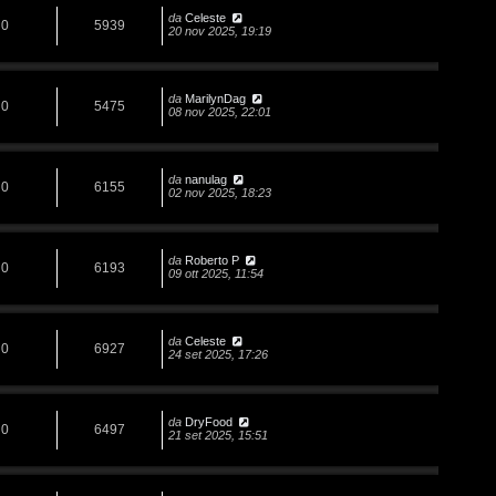
da
Celeste
0
5939
20 nov 2025, 19:19
da
MarilynDag
0
5475
08 nov 2025, 22:01
da
nanulag
0
6155
02 nov 2025, 18:23
da
Roberto P
0
6193
09 ott 2025, 11:54
da
Celeste
0
6927
24 set 2025, 17:26
da
DryFood
0
6497
21 set 2025, 15:51