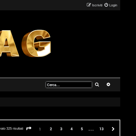
Iscriviti
Login
Cerca
Ricerca avanz
…
Pagina
1
di
13
2
3
4
5
13
Prossimo
1
vato 325 risultati