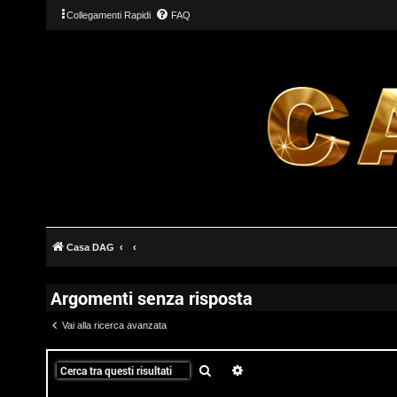
Collegamenti Rapidi
FAQ
Casa DAG
Argomenti senza risposta
Vai alla ricerca avanzata
T
Cerca
Ricerca avanzata
L
o