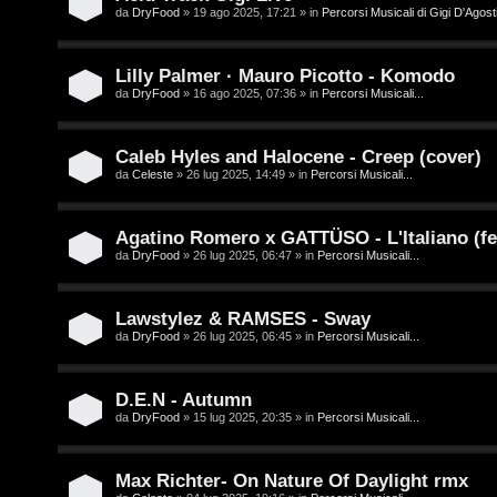
/
da
DryFood
» 19 ago 2025, 17:21 » in
Percorsi Musicali di Gigi D'Agosti
A
V
r
Lilly Palmer · Mauro Picotto - Komodo
i
g
da
DryFood
» 16 ago 2025, 07:36 » in
Percorsi Musicali...
n
o
i
Caleb Hyles and Halocene - Creep (cover)
m
da
Celeste
» 26 lug 2025, 14:49 » in
Percorsi Musicali...
l
e
i
Agatino Romero x GATTÜSO - L'Italiano (fe
n
da
DryFood
» 26 lug 2025, 06:47 » in
Percorsi Musicali...
/
t
D
Lawstylez & RAMSES - Sway
i
da
DryFood
» 26 lug 2025, 06:45 » in
Percorsi Musicali...
i
a
g
t
D.E.N - Autumn
i
da
DryFood
» 15 lug 2025, 20:35 » in
Percorsi Musicali...
t
t
i
Max Richter- On Nature Of Daylight rmx