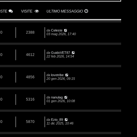
OSTE
VISITE
ULTIMO MESSAGGIO
da
Celeste
0
2388
03 mag 2026, 17:40
da
GuidoVET87
0
4612
22 feb 2026, 14:54
da
lovetribe
0
4856
20 gen 2026, 09:15
da
nanulag
0
5316
01 gen 2026, 10:08
da
Ezio_89
0
5870
11 dic 2025, 10:46