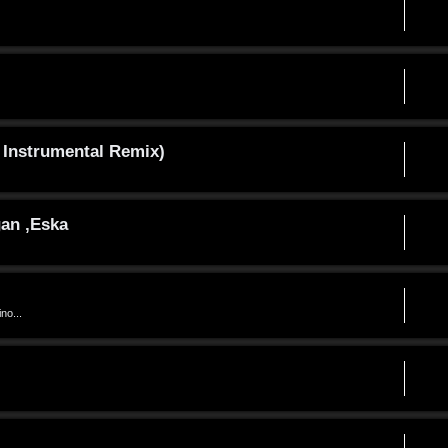
 Instrumental Remix)
gan ,Eska
no...