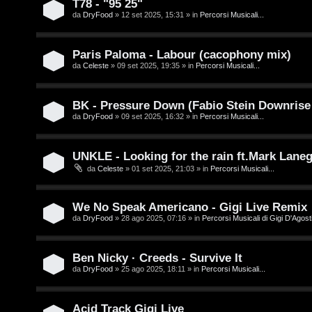
T78 - "95 25"
e
da
DryFood
» 12 set 2025, 15:31 » in
Percorsi Musicali...
o
n
u
z
Paris Paloma - Labour (cacophony mix)
r
da
Celeste
» 09 set 2025, 19:35 » in
Percorsi Musicali...
a
r
M
BK - Pressure Down (Fabio Stein Downrise
da
DryFood
» 09 set 2025, 16:32 » in
Percorsi Musicali...
i
u
s
s
UNKLE - Looking for the rain ft.Mark Lane
da
Celeste
» 01 set 2025, 21:03 » in
Percorsi Musicali...
p
i
o
c
We No Speak Americano - Gigi Live Remix
s
a
da
DryFood
» 28 ago 2025, 07:16 » in
Percorsi Musicali di Gigi D'Agosti
t
:
Ben Nicky · Creeds - Survive It
a
C
da
DryFood
» 25 ago 2025, 18:11 » in
Percorsi Musicali...
D
Acid Track Gigi Live