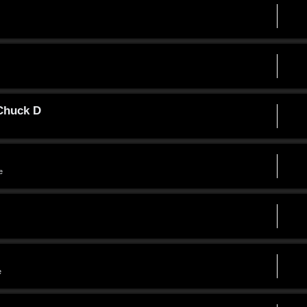
 Chuck D
e
e