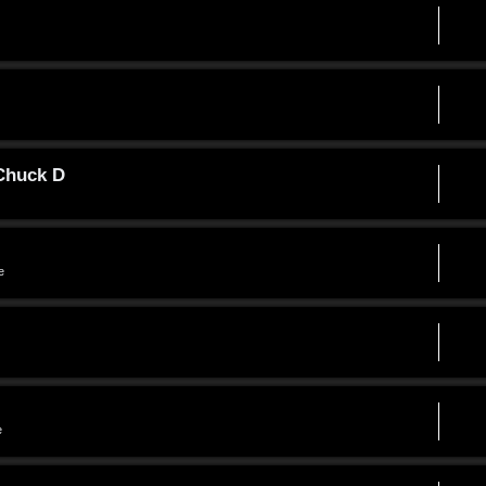
 Chuck D
e
e