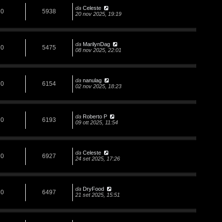
da
Celeste
0
5938
20 nov 2025, 19:19
da
MarilynDag
0
5475
08 nov 2025, 22:01
da
nanulag
0
6154
02 nov 2025, 18:23
da
Roberto P
0
6193
09 ott 2025, 11:54
da
Celeste
0
6927
24 set 2025, 17:26
da
DryFood
0
6497
21 set 2025, 15:51