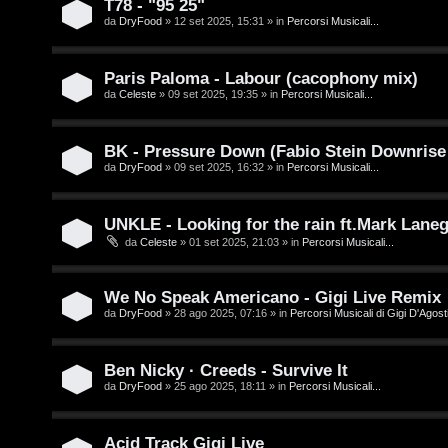
T78 - "95 25"
e
da
DryFood
» 12 set 2025, 15:31 » in
Percorsi Musicali...
o
n
u
z
Paris Paloma - Labour (cacophony mix)
r
da
Celeste
» 09 set 2025, 19:35 » in
Percorsi Musicali...
a
r
M
BK - Pressure Down (Fabio Stein Downrise
da
DryFood
» 09 set 2025, 16:32 » in
Percorsi Musicali...
i
u
s
s
UNKLE - Looking for the rain ft.Mark Lane
da
Celeste
» 01 set 2025, 21:03 » in
Percorsi Musicali...
p
i
o
c
We No Speak Americano - Gigi Live Remix
s
a
da
DryFood
» 28 ago 2025, 07:16 » in
Percorsi Musicali di Gigi D'Agosti
t
:
Ben Nicky · Creeds - Survive It
a
C
da
DryFood
» 25 ago 2025, 18:11 » in
Percorsi Musicali...
D
Acid Track Gigi Live