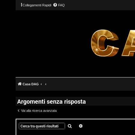
Collegamenti Rapidi
FAQ
Casa DAG
Argomenti senza risposta
Vai alla ricerca avanzata
T
Cerca
Ricerca avanzata
L
o