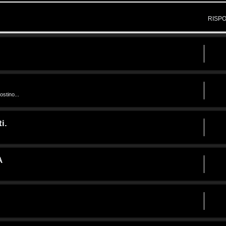
RISP
ostino...
i.
A