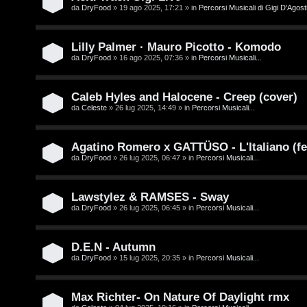
/
da
DryFood
» 19 ago 2025, 17:21 » in
Percorsi Musicali di Gigi D'Agosti
A
V
r
Lilly Palmer · Mauro Picotto - Komodo
i
g
da
DryFood
» 16 ago 2025, 07:36 » in
Percorsi Musicali...
n
o
i
Caleb Hyles and Halocene - Creep (cover)
m
da
Celeste
» 26 lug 2025, 14:49 » in
Percorsi Musicali...
l
e
i
Agatino Romero x GATTÜSO - L'Italiano (fe
n
da
DryFood
» 26 lug 2025, 06:47 » in
Percorsi Musicali...
/
t
D
Lawstylez & RAMSES - Sway
i
da
DryFood
» 26 lug 2025, 06:45 » in
Percorsi Musicali...
i
a
g
t
D.E.N - Autumn
i
da
DryFood
» 15 lug 2025, 20:35 » in
Percorsi Musicali...
t
t
i
Max Richter- On Nature Of Daylight rmx