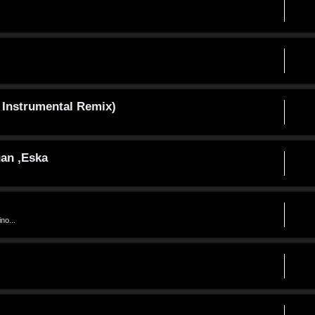
 Instrumental Remix)
gan ,Eska
no...