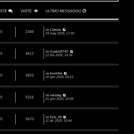
OSTE
VISITE
ULTIMO MESSAGGIO
da
Celeste
0
2388
03 mag 2026, 17:40
da
GuidoVET87
0
4612
22 feb 2026, 14:54
da
lovetribe
0
4853
20 gen 2026, 09:15
da
nanulag
0
5316
01 gen 2026, 10:08
da
Ezio_89
0
5870
11 dic 2025, 10:46