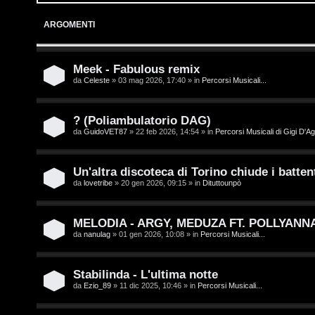
o
p
ARGOMENTI
g
i
i
c
Meek - Fabulous remix
da
Celeste
» 03 mag 2026, 17:40 » in
Percorsi Musicali...
n
A
t
? (Poliambulatorio DAG)
da
GuidoVET87
» 22 feb 2026, 14:54 » in
Percorsi Musicali di Gigi D'Ag
t
I
i
s
Un'altra discoteca di Torino chiude i battent
v
da
lovetribe
» 20 gen 2026, 09:15 » in
Dituttounpò
c
i
r
MELODIA - ARGY, MEDUZA FT. POLLYANN
da
nanulag
» 01 gen 2026, 10:08 » in
Percorsi Musicali...
i
G
v
i
Stabilinda - L'ultima notte
da
Ezio_89
» 11 dic 2025, 10:46 » in
Percorsi Musicali...
i
g