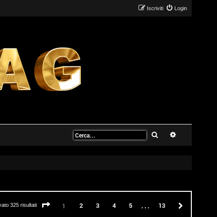
Iscriviti
Login
Cerca
Ricerca avanz
…
Pagina
1
di
13
2
3
4
5
13
Prossimo
1
vato 325 risultati