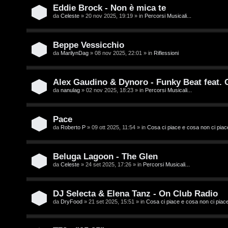
t
i
Eddie Brock - Non è mica te
i
D
da
Celeste
» 20 nov 2025, 19:19 » in
Percorsi Musicali...
'
Beppe Vessicchio
A
da
MarilynDag
» 08 nov 2025, 22:01 » in
Riflessioni
A
g
r
Alex Gaudino & Dynoro - Funky Beat feat.
o
da
nanulag
» 02 nov 2025, 18:23 » in
Percorsi Musicali...
g
s
o
Pace
t
m
da
Roberto P
» 09 ott 2025, 11:54 » in
Cosa ci piace e cosa non ci piac
i
e
n
Beluga Lagoon - The Glen
n
da
Celeste
» 24 set 2025, 17:26 » in
Percorsi Musicali...
o
t
i
DJ Selecta & Elena Tanz - On Club Radio
i
da
DryFood
» 21 set 2025, 15:51 » in
Cosa ci piace e cosa non ci piac
n
s
T