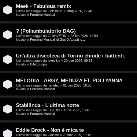
T
Meek - Fabulous remix
A
o
Ultimo messaggio da
Celeste
«
03 mag 2026, 17:40
Inviato in
Percorsi Musicali...
r
p
g
i
? (Poliambulatorio DAG)
Ultimo messaggio da
GuidoVET87
«
22 feb 2026, 14:54
o
c
Inviato in
Percorsi Musicali di Gigi D'Agostino...
m
A
Un'altra discoteca di Torino chiude i battenti.
e
t
Ultimo messaggio da
lovetribe
«
20 gen 2026, 09:15
Inviato in
Dituttounpò
n
t
MELODIA - ARGY, MEDUZA FT. POLLYANNA
t
i
Ultimo messaggio da
nanulag
«
01 gen 2026, 10:08
Inviato in
Percorsi Musicali...
i
v
s
i
Stabilinda - L'ultima notte
Ultimo messaggio da
Ezio_89
«
11 dic 2025, 10:46
e
Inviato in
Percorsi Musicali...
G
n
i
Eddie Brock - Non è mica te
z
Ultimo messaggio da
Celeste
«
20 nov 2025, 19:19