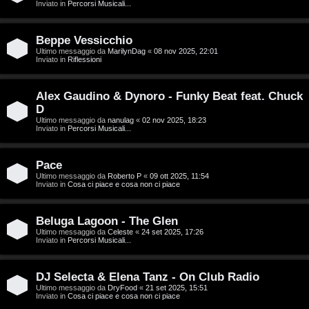
g
Inviato in
Percorsi Musicali...
a
i
r
Beppe Vessicchio
D
Ultimo messaggio da
MarilynDag
«
08 nov 2025, 22:01
Inviato in
Riflessioni
i
'
s
Alex Gaudino & Dynoro - Funky Beat feat. Chuck
A
p
D
g
Ultimo messaggio da
nanulag
«
02 nov 2025, 18:23
Inviato in
Percorsi Musicali...
o
o
s
Pace
s
Ultimo messaggio da
Roberto P
«
09 ott 2025, 11:54
t
Inviato in
Cosa ci piace e cosa non ci piace
t
a
i
Beluga Lagoon - The Glen
Ultimo messaggio da
Celeste
«
24 set 2025, 17:26
n
Inviato in
Percorsi Musicali...
A
o
DJ Selecta & Elena Tanz - On Club Radio
r
i
Ultimo messaggio da
DryFood
«
21 set 2025, 15:51
Inviato in
Cosa ci piace e cosa non ci piace