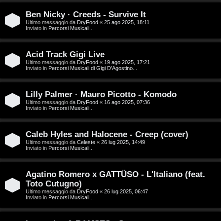
D
Ben Nicky · Creeds - Survive It
C
/
Ultimo messaggio da
DryFood
«
25 ago 2025, 18:11
Inviato in
Percorsi Musicali...
e
V
r
i
Acid Track Gigi Live
Ultimo messaggio da
DryFood
«
19 ago 2025, 17:21
Inviato in
Percorsi Musicali di Gigi D'Agostino...
c
n
a
i
Lilly Palmer · Mauro Picotto - Komodo
Ultimo messaggio da
DryFood
«
16 ago 2025, 07:36
l
Inviato in
Percorsi Musicali...
i
F
Caleb Hyles and Halocene - Creep (cover)
/
Ultimo messaggio da
Celeste
«
26 lug 2025, 14:49
A
Inviato in
Percorsi Musicali...
D
Q
i
Agatino Romero x GATTÜSO - L'Italiano (feat.
Toto Cutugno)
g
Ultimo messaggio da
DryFood
«
26 lug 2025, 06:47
Inviato in
Percorsi Musicali...
i