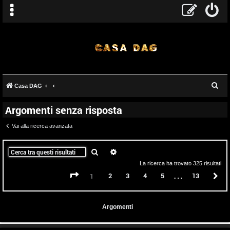
C
Casa DAG
e
Argomenti senza risposta
r
c
Vai alla ricerca avanzata
a
Cerca
Ricerca avanzata
La ricerca ha trovato 325 risultati
…
Pagina
1
di
13
2
3
4
5
13
P
1
Argomenti