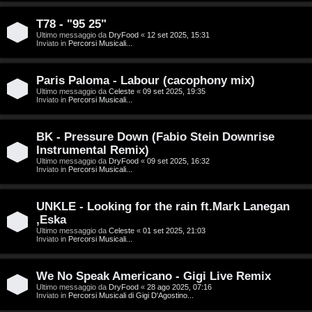
g
n
o
T
T78 - "95 25"
Ultimo messaggio da
DryFood
«
12 set 2025, 15:31
Inviato in
Percorsi Musicali...
m
o
e
u
Paris Paloma - Labour (cacophony mix)
n
r
Ultimo messaggio da
Celeste
«
09 set 2025, 19:35
Inviato in
Percorsi Musicali...
t
M
BK - Pressure Down (Fabio Stein Downrise
i
Instrumental Remix)
u
Ultimo messaggio da
DryFood
«
09 set 2025, 16:32
a
Inviato in
Percorsi Musicali...
s
t
i
UNKLE - Looking for the rain ft.Mark Lanegan
t
,Eska
c
Ultimo messaggio da
Celeste
«
01 set 2025, 21:03
i
Inviato in
Percorsi Musicali...
a
v
:
We No Speak Americano - Gigi Live Remix
i
Ultimo messaggio da
DryFood
«
28 ago 2025, 07:16
C
Inviato in
Percorsi Musicali di Gigi D'Agostino...