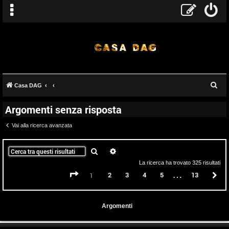
C
Casa DAG
e
Argomenti senza risposta
r
c
Vai alla ricerca avanzata
a
Cerca
Ricerca avanzata
La ricerca ha trovato 325 risultati
…
Pagina
1
di
13
2
3
4
5
13
P
1
Argomenti