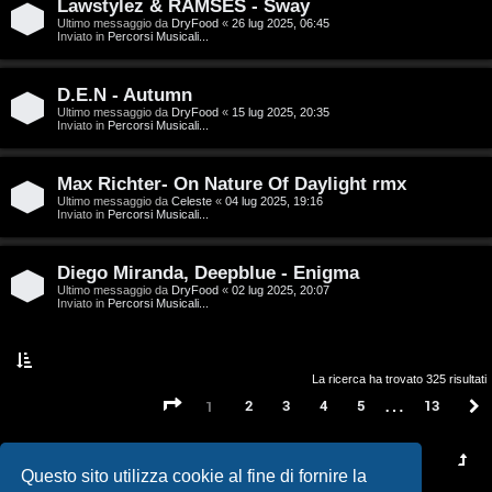
t
Lawstylez & RAMSES - Sway
Ultimo messaggio da
DryFood
«
26 lug 2025, 06:45
a
Inviato in
Percorsi Musicali...
l
D.E.N - Autumn
S
Ultimo messaggio da
DryFood
«
15 lug 2025, 20:35
Inviato in
Percorsi Musicali...
t
Max Richter- On Nature Of Daylight rmx
o
Ultimo messaggio da
Celeste
«
04 lug 2025, 19:16
Inviato in
Percorsi Musicali...
r
e
Diego Miranda, Deepblue - Enigma
Ultimo messaggio da
DryFood
«
02 lug 2025, 20:07
:
Inviato in
Percorsi Musicali...
G
i
La ricerca ha trovato 325 risultati
…
Pagina
1
di
13
2
3
4
5
13
1
g
i
Questo sito utilizza cookie al fine di fornire la