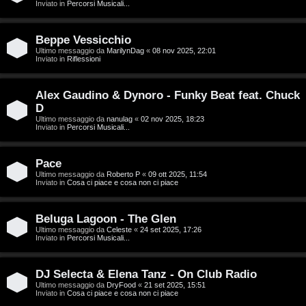
g
Inviato in
Percorsi Musicali...
a
i
r
Beppe Vessicchio
D
Ultimo messaggio da
MarilynDag
«
08 nov 2025, 22:01
Inviato in
Riflessioni
i
'
s
Alex Gaudino & Dynoro - Funky Beat feat. Chuck
A
p
D
g
Ultimo messaggio da
nanulag
«
02 nov 2025, 18:23
Inviato in
Percorsi Musicali...
o
o
s
Pace
s
Ultimo messaggio da
Roberto P
«
09 ott 2025, 11:54
t
Inviato in
Cosa ci piace e cosa non ci piace
t
a
i
Beluga Lagoon - The Glen
Ultimo messaggio da
Celeste
«
24 set 2025, 17:26
n
Inviato in
Percorsi Musicali...
A
o
DJ Selecta & Elena Tanz - On Club Radio
r
i
Ultimo messaggio da
DryFood
«
21 set 2025, 15:51
Inviato in
Cosa ci piace e cosa non ci piace