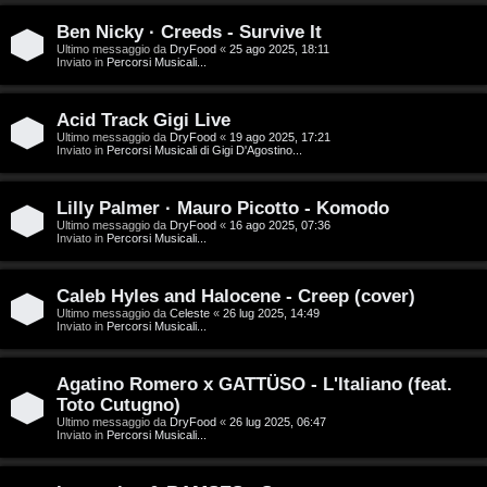
D
Ben Nicky · Creeds - Survive It
C
/
Ultimo messaggio da
DryFood
«
25 ago 2025, 18:11
Inviato in
Percorsi Musicali...
e
V
r
i
Acid Track Gigi Live
Ultimo messaggio da
DryFood
«
19 ago 2025, 17:21
Inviato in
Percorsi Musicali di Gigi D'Agostino...
c
n
a
i
Lilly Palmer · Mauro Picotto - Komodo
Ultimo messaggio da
DryFood
«
16 ago 2025, 07:36
l
Inviato in
Percorsi Musicali...
i
F
Caleb Hyles and Halocene - Creep (cover)
/
Ultimo messaggio da
Celeste
«
26 lug 2025, 14:49
A
Inviato in
Percorsi Musicali...
D
Q
i
Agatino Romero x GATTÜSO - L'Italiano (feat.
Toto Cutugno)
g
Ultimo messaggio da
DryFood
«
26 lug 2025, 06:47
Inviato in
Percorsi Musicali...
i