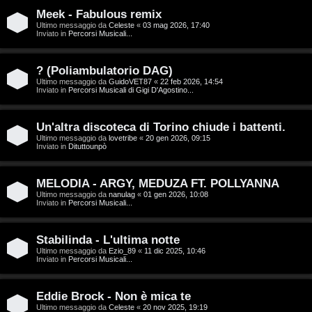
T
Meek - Fabulous remix
A
o
Ultimo messaggio da
Celeste
«
03 mag 2026, 17:40
Inviato in
Percorsi Musicali...
r
p
g
i
? (Poliambulatorio DAG)
Ultimo messaggio da
GuidoVET87
«
22 feb 2026, 14:54
o
c
Inviato in
Percorsi Musicali di Gigi D'Agostino...
m
A
Un'altra discoteca di Torino chiude i battenti.
e
t
Ultimo messaggio da
lovetribe
«
20 gen 2026, 09:15
Inviato in
Dituttounpò
n
t
MELODIA - ARGY, MEDUZA FT. POLLYANNA
t
i
Ultimo messaggio da
nanulag
«
01 gen 2026, 10:08
Inviato in
Percorsi Musicali...
i
v
s
i
Stabilinda - L'ultima notte
Ultimo messaggio da
Ezio_89
«
11 dic 2025, 10:46
e
Inviato in
Percorsi Musicali...
G
n
i
Eddie Brock - Non è mica te
z
Ultimo messaggio da
Celeste
«
20 nov 2025, 19:19