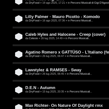
/
da
DryFood
» 19 ago 2025, 17:21 » in
Percorsi Musicali di Gigi D'Agosti
A
V
r
Lilly Palmer · Mauro Picotto - Komodo
i
g
da
DryFood
» 16 ago 2025, 07:36 » in
Percorsi Musicali...
n
o
i
Caleb Hyles and Halocene - Creep (cover)
m
da
Celeste
» 26 lug 2025, 14:49 » in
Percorsi Musicali...
l
e
i
Agatino Romero x GATTÜSO - L'Italiano (fe
n
da
DryFood
» 26 lug 2025, 06:47 » in
Percorsi Musicali...
/
t
D
Lawstylez & RAMSES - Sway
i
da
DryFood
» 26 lug 2025, 06:45 » in
Percorsi Musicali...
i
a
g
t
D.E.N - Autumn
i
da
DryFood
» 15 lug 2025, 20:35 » in
Percorsi Musicali...
t
t
i
Max Richter- On Nature Of Daylight rmx