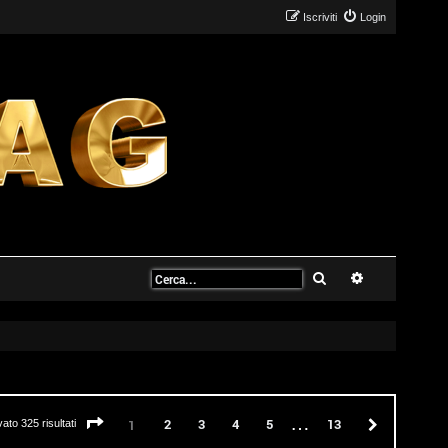
Iscriviti
Login
Cerca
Ricerca avanz
…
Pagina
1
di
13
2
3
4
5
13
Prossimo
1
vato 325 risultati