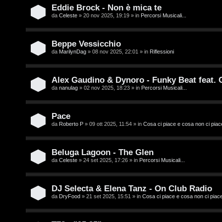
t
i
Eddie Brock - Non è mica te
i
D
da
Celeste
» 20 nov 2025, 19:19 » in
Percorsi Musicali...
'
Beppe Vessicchio
A
da
MarilynDag
» 08 nov 2025, 22:01 » in
Riflessioni
A
g
r
Alex Gaudino & Dynoro - Funky Beat feat.
o
da
nanulag
» 02 nov 2025, 18:23 » in
Percorsi Musicali...
g
s
o
Pace
t
m
da
Roberto P
» 09 ott 2025, 11:54 » in
Cosa ci piace e cosa non ci piac
i
e
n
Beluga Lagoon - The Glen
n
da
Celeste
» 24 set 2025, 17:26 » in
Percorsi Musicali...
o
t
i
DJ Selecta & Elena Tanz - On Club Radio
i
da
DryFood
» 21 set 2025, 15:51 » in
Cosa ci piace e cosa non ci piac
n
s
T