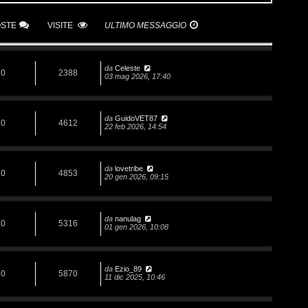
OSTE
VISITE
ULTIMO MESSAGGIO
da
Celeste
0
2388
03 mag 2026, 17:40
da
GuidoVET87
0
4612
22 feb 2026, 14:54
da
lovetribe
0
4853
20 gen 2026, 09:15
da
nanulag
0
5316
01 gen 2026, 10:08
da
Ezio_89
0
5870
11 dic 2025, 10:46