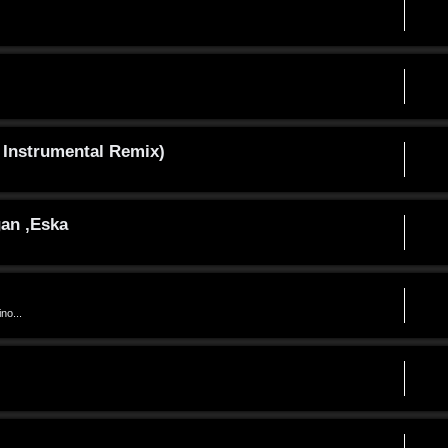
 Instrumental Remix)
gan ,Eska
no...