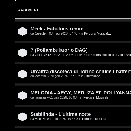
o
p
ARGOMENTI
g
i
i
c
Meek - Fabulous remix
da
Celeste
» 03 mag 2026, 17:40 » in
Percorsi Musicali...
n
A
t
? (Poliambulatorio DAG)
da
GuidoVET87
» 22 feb 2026, 14:54 » in
Percorsi Musicali di Gigi D'Ag
t
I
i
s
Un'altra discoteca di Torino chiude i battent
v
da
lovetribe
» 20 gen 2026, 09:15 » in
Dituttounpò
c
i
r
MELODIA - ARGY, MEDUZA FT. POLLYANN
da
nanulag
» 01 gen 2026, 10:08 » in
Percorsi Musicali...
i
G
v
i
Stabilinda - L'ultima notte
da
Ezio_89
» 11 dic 2025, 10:46 » in
Percorsi Musicali...
i
g