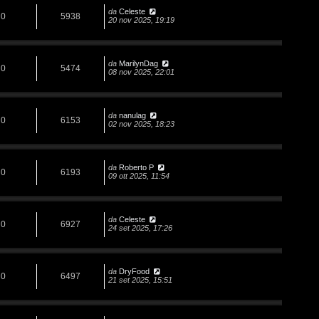
da
Celeste
0
5938
20 nov 2025, 19:19
da
MarilynDag
0
5474
08 nov 2025, 22:01
da
nanulag
0
6153
02 nov 2025, 18:23
da
Roberto P
0
6193
09 ott 2025, 11:54
da
Celeste
0
6927
24 set 2025, 17:26
da
DryFood
0
6497
21 set 2025, 15:51