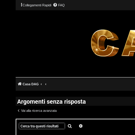
Collegamenti Rapidi
FAQ
Casa DAG
Argomenti senza risposta
Vai alla ricerca avanzata
T
Cerca
Ricerca avanzata
L
o