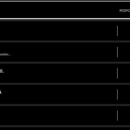
RISP
ostino...
i.
A