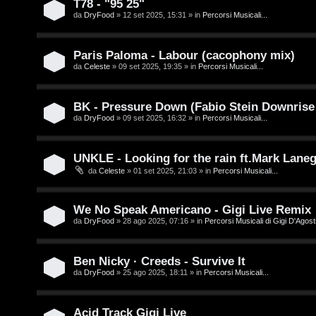
T78 - "95 25"
e
da
DryFood
» 12 set 2025, 15:31 » in
Percorsi Musicali...
o
n
u
z
Paris Paloma - Labour (cacophony mix)
r
da
Celeste
» 09 set 2025, 19:35 » in
Percorsi Musicali...
a
r
M
BK - Pressure Down (Fabio Stein Downrise
da
DryFood
» 09 set 2025, 16:32 » in
Percorsi Musicali...
i
u
s
s
UNKLE - Looking for the rain ft.Mark Lane
da
Celeste
» 01 set 2025, 21:03 » in
Percorsi Musicali...
p
i
o
c
We No Speak Americano - Gigi Live Remix
s
a
da
DryFood
» 28 ago 2025, 07:16 » in
Percorsi Musicali di Gigi D'Agosti
t
:
Ben Nicky · Creeds - Survive It
a
C
da
DryFood
» 25 ago 2025, 18:11 » in
Percorsi Musicali...
D
Acid Track Gigi Live