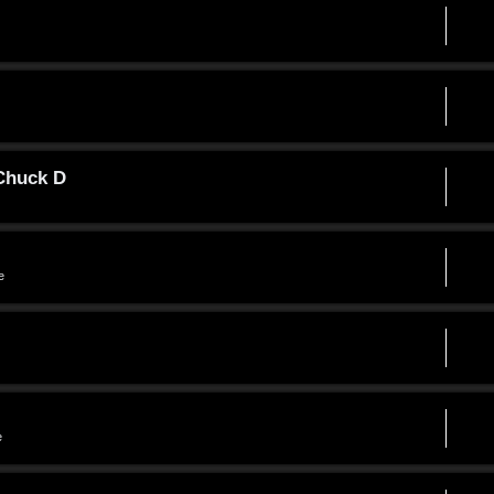
 Chuck D
e
e