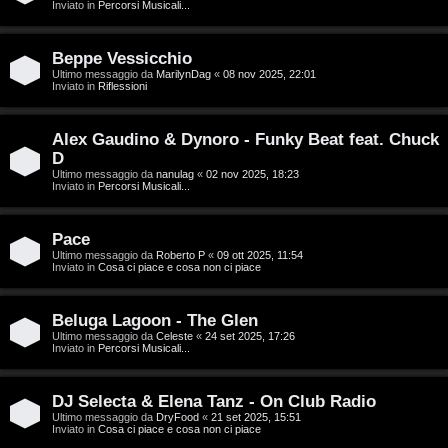
g
Inviato in
Percorsi Musicali...
a
i
r
Beppe Vessicchio
D
Ultimo messaggio da
MarilynDag
«
08 nov 2025, 22:01
Inviato in
Riflessioni
i
'
s
Alex Gaudino & Dynoro - Funky Beat feat. Chuck
A
p
D
g
Ultimo messaggio da
nanulag
«
02 nov 2025, 18:23
Inviato in
Percorsi Musicali...
o
o
s
Pace
s
Ultimo messaggio da
Roberto P
«
09 ott 2025, 11:54
t
Inviato in
Cosa ci piace e cosa non ci piace
t
a
i
Beluga Lagoon - The Glen
Ultimo messaggio da
Celeste
«
24 set 2025, 17:26
n
Inviato in
Percorsi Musicali...
A
o
DJ Selecta & Elena Tanz - On Club Radio
r
i
Ultimo messaggio da
DryFood
«
21 set 2025, 15:51
Inviato in
Cosa ci piace e cosa non ci piace