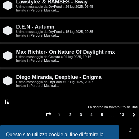
t
Lawstylez & RAMSES - Sway
Ultimo messaggio da
DryFood
«
26 lug 2025, 06:45
a
Inviato in
Percorsi Musicali...
l
D.E.N - Autumn
S
Ultimo messaggio da
DryFood
«
15 lug 2025, 20:35
Inviato in
Percorsi Musicali...
t
Max Richter- On Nature Of Daylight rmx
o
Ultimo messaggio da
Celeste
«
04 lug 2025, 19:16
Inviato in
Percorsi Musicali...
r
e
Diego Miranda, Deepblue - Enigma
Ultimo messaggio da
DryFood
«
02 lug 2025, 20:07
:
Inviato in
Percorsi Musicali...
G
i
La ricerca ha trovato 325 risultati
…
Pagina
1
di
13
2
3
4
5
13
1
g
i
Questo sito utilizza cookie al fine di fornire la