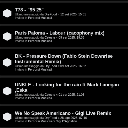
g
n
o
T
T78 - "95 25"
Ultimo messaggio da
DryFood
«
12 set 2025, 15:31
Inviato in
Percorsi Musicali...
m
o
e
u
Paris Paloma - Labour (cacophony mix)
n
r
Ultimo messaggio da
Celeste
«
09 set 2025, 19:35
Inviato in
Percorsi Musicali...
t
M
BK - Pressure Down (Fabio Stein Downrise
i
Instrumental Remix)
u
Ultimo messaggio da
DryFood
«
09 set 2025, 16:32
a
Inviato in
Percorsi Musicali...
s
t
i
UNKLE - Looking for the rain ft.Mark Lanegan
t
,Eska
c
Ultimo messaggio da
Celeste
«
01 set 2025, 21:03
i
Inviato in
Percorsi Musicali...
a
v
:
We No Speak Americano - Gigi Live Remix
i
Ultimo messaggio da
DryFood
«
28 ago 2025, 07:16
C
Inviato in
Percorsi Musicali di Gigi D'Agostino...