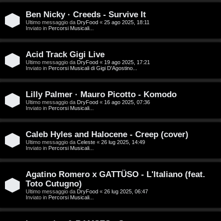
D
Ben Nicky · Creeds - Survive It
C
/
Ultimo messaggio da
DryFood
«
25 ago 2025, 18:11
Inviato in
Percorsi Musicali...
e
V
r
i
Acid Track Gigi Live
Ultimo messaggio da
DryFood
«
19 ago 2025, 17:21
Inviato in
Percorsi Musicali di Gigi D'Agostino...
c
n
a
i
Lilly Palmer · Mauro Picotto - Komodo
Ultimo messaggio da
DryFood
«
16 ago 2025, 07:36
l
Inviato in
Percorsi Musicali...
i
F
Caleb Hyles and Halocene - Creep (cover)
/
Ultimo messaggio da
Celeste
«
26 lug 2025, 14:49
A
Inviato in
Percorsi Musicali...
D
Q
i
Agatino Romero x GATTÜSO - L'Italiano (feat.
Toto Cutugno)
g
Ultimo messaggio da
DryFood
«
26 lug 2025, 06:47
Inviato in
Percorsi Musicali...
i