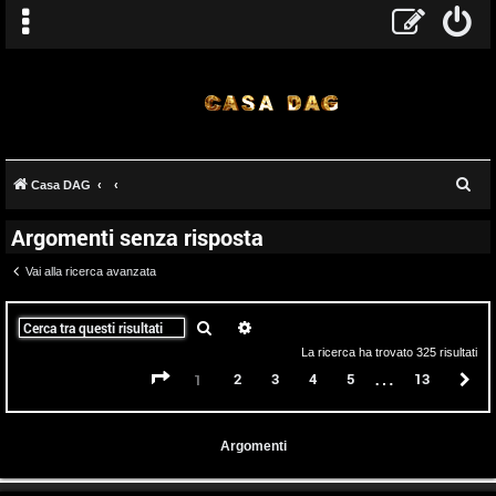
C
Casa DAG
e
Argomenti senza risposta
r
c
Vai alla ricerca avanzata
a
Cerca
Ricerca avanzata
La ricerca ha trovato 325 risultati
…
Pagina
1
di
13
2
3
4
5
13
P
1
Argomenti