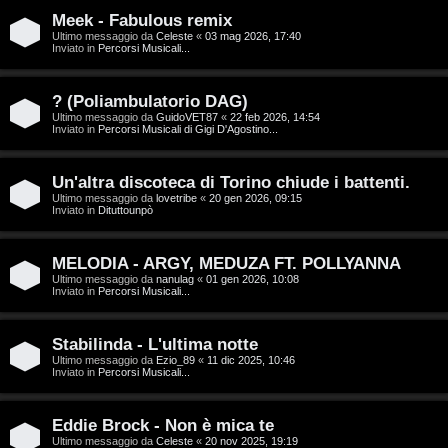
T
Meek - Fabulous remix
A
o
Ultimo messaggio da
Celeste
«
03 mag 2026, 17:40
Inviato in
Percorsi Musicali...
r
p
g
i
? (Poliambulatorio DAG)
Ultimo messaggio da
GuidoVET87
«
22 feb 2026, 14:54
o
c
Inviato in
Percorsi Musicali di Gigi D'Agostino...
m
A
Un'altra discoteca di Torino chiude i battenti.
e
t
Ultimo messaggio da
lovetribe
«
20 gen 2026, 09:15
Inviato in
Dituttounpò
n
t
MELODIA - ARGY, MEDUZA FT. POLLYANNA
t
i
Ultimo messaggio da
nanulag
«
01 gen 2026, 10:08
Inviato in
Percorsi Musicali...
i
v
s
i
Stabilinda - L'ultima notte
Ultimo messaggio da
Ezio_89
«
11 dic 2025, 10:46
e
Inviato in
Percorsi Musicali...
G
n
i
Eddie Brock - Non è mica te
z
Ultimo messaggio da
Celeste
«
20 nov 2025, 19:19