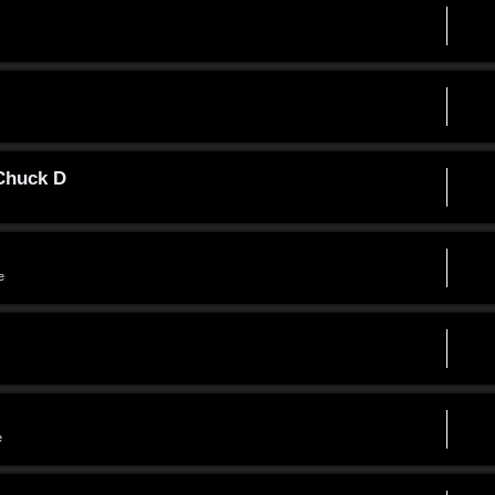
 Chuck D
e
e