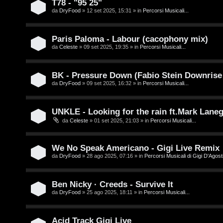
T78 - "95 25"
e
da
DryFood
» 12 set 2025, 15:31 » in
Percorsi Musicali...
o
n
u
z
Paris Paloma - Labour (cacophony mix)
r
da
Celeste
» 09 set 2025, 19:35 » in
Percorsi Musicali...
a
r
M
BK - Pressure Down (Fabio Stein Downrise
da
DryFood
» 09 set 2025, 16:32 » in
Percorsi Musicali...
i
u
s
s
UNKLE - Looking for the rain ft.Mark Lane
da
Celeste
» 01 set 2025, 21:03 » in
Percorsi Musicali...
p
i
o
c
We No Speak Americano - Gigi Live Remix
s
a
da
DryFood
» 28 ago 2025, 07:16 » in
Percorsi Musicali di Gigi D'Agosti
t
:
Ben Nicky · Creeds - Survive It
a
C
da
DryFood
» 25 ago 2025, 18:11 » in
Percorsi Musicali...
D
Acid Track Gigi Live