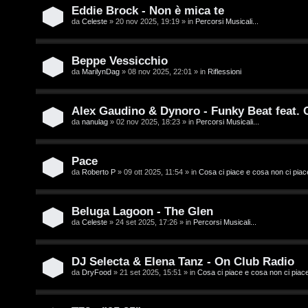
t
i
Eddie Brock - Non è mica te
i
D
da
Celeste
» 20 nov 2025, 19:19 » in
Percorsi Musicali...
'
Beppe Vessicchio
A
da
MarilynDag
» 08 nov 2025, 22:01 » in
Riflessioni
A
g
r
Alex Gaudino & Dynoro - Funky Beat feat.
o
da
nanulag
» 02 nov 2025, 18:23 » in
Percorsi Musicali...
g
s
o
Pace
t
m
da
Roberto P
» 09 ott 2025, 11:54 » in
Cosa ci piace e cosa non ci piac
i
e
n
Beluga Lagoon - The Glen
n
da
Celeste
» 24 set 2025, 17:26 » in
Percorsi Musicali...
o
t
i
DJ Selecta & Elena Tanz - On Club Radio
i
da
DryFood
» 21 set 2025, 15:51 » in
Cosa ci piace e cosa non ci piac
n
s
T