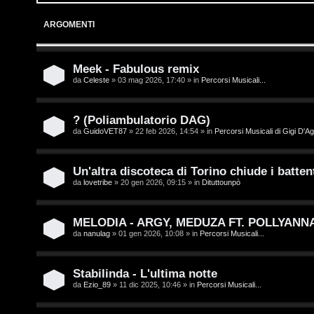
o
p
ARGOMENTI
g
i
i
c
Meek - Fabulous remix
da
Celeste
» 03 mag 2026, 17:40 » in
Percorsi Musicali...
n
A
t
? (Poliambulatorio DAG)
da
GuidoVET87
» 22 feb 2026, 14:54 » in
Percorsi Musicali di Gigi D'Ag
t
I
i
s
Un'altra discoteca di Torino chiude i battent
v
da
lovetribe
» 20 gen 2026, 09:15 » in
Dituttounpò
c
i
r
MELODIA - ARGY, MEDUZA FT. POLLYANN
da
nanulag
» 01 gen 2026, 10:08 » in
Percorsi Musicali...
i
G
v
i
Stabilinda - L'ultima notte
da
Ezio_89
» 11 dic 2025, 10:46 » in
Percorsi Musicali...
i
g