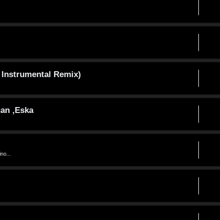
 Instrumental Remix)
gan ,Eska
no...