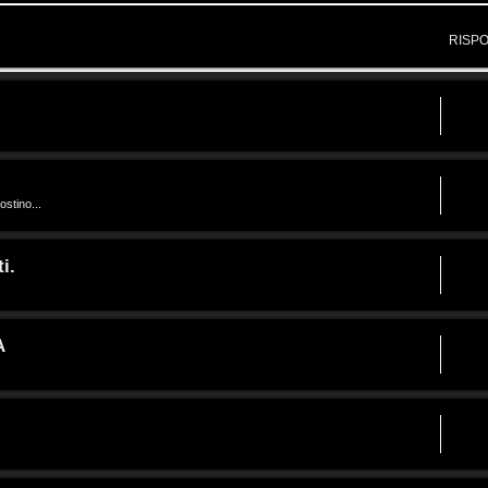
RISP
ostino...
i.
A