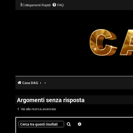
Collegamenti Rapidi
FAQ
Casa DAG
Argomenti senza risposta
Vai alla ricerca avanzata
T
Cerca
Ricerca avanzata
L
o