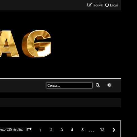
Iscriviti
Login
Cerca
Ricerca avanz
…
Pagina
1
di
13
2
3
4
5
13
Prossimo
1
vato 325 risultati