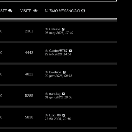
OSTE
VISITE
ULTIMO MESSAGGIO
da
Celeste
0
2361
03 mag 2026, 17:40
da
GuidoVET87
0
4443
22 feb 2026, 14:54
da
lovetribe
0
4822
20 gen 2026, 09:15
da
nanulag
0
5285
01 gen 2026, 10:08
da
Ezio_89
0
5838
11 dic 2025, 10:46