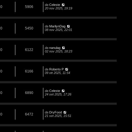
da
Celeste
0
5906
20 nov 2025, 19:19
da
MarilynDag
0
5450
08 nov 2025, 22:01
da
nanulag
0
6122
02 nov 2025, 18:23
da
Roberto P
0
6166
09 ott 2025, 11:54
da
Celeste
0
6890
24 set 2025, 17:26
da
DryFood
0
6472
21 set 2025, 15:51