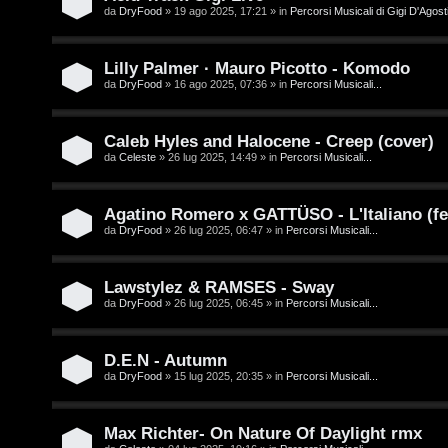
/
da
DryFood
» 19 ago 2025, 17:21 » in
Percorsi Musicali di Gigi D'Agosti
A
V
r
Lilly Palmer · Mauro Picotto - Komodo
i
g
da
DryFood
» 16 ago 2025, 07:36 » in
Percorsi Musicali...
n
o
i
Caleb Hyles and Halocene - Creep (cover)
m
da
Celeste
» 26 lug 2025, 14:49 » in
Percorsi Musicali...
l
e
i
Agatino Romero x GATTÜSO - L'Italiano (fe
n
da
DryFood
» 26 lug 2025, 06:47 » in
Percorsi Musicali...
/
t
D
Lawstylez & RAMSES - Sway
i
da
DryFood
» 26 lug 2025, 06:45 » in
Percorsi Musicali...
i
a
g
t
D.E.N - Autumn
i
da
DryFood
» 15 lug 2025, 20:35 » in
Percorsi Musicali...
t
t
i
Max Richter- On Nature Of Daylight rmx