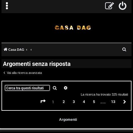
C
Casa DAG
e
Argomenti senza risposta
r
c
Vai alla ricerca avanzata
a
Cerca
Ricerca avanzata
La ricerca ha trovato 325 risultati
…
Pagina
1
di
13
2
3
4
5
13
P
1
Argomenti