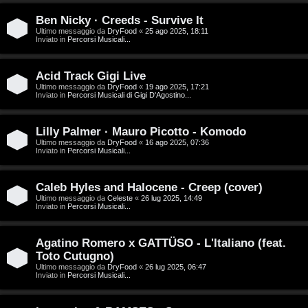
D
Ben Nicky · Creeds - Survive It
C
/
Ultimo messaggio da
DryFood
«
25 ago 2025, 18:11
Inviato in
Percorsi Musicali...
e
V
r
i
Acid Track Gigi Live
Ultimo messaggio da
DryFood
«
19 ago 2025, 17:21
Inviato in
Percorsi Musicali di Gigi D'Agostino...
c
n
a
i
Lilly Palmer · Mauro Picotto - Komodo
Ultimo messaggio da
DryFood
«
16 ago 2025, 07:36
l
Inviato in
Percorsi Musicali...
i
F
Caleb Hyles and Halocene - Creep (cover)
/
Ultimo messaggio da
Celeste
«
26 lug 2025, 14:49
A
Inviato in
Percorsi Musicali...
D
Q
i
Agatino Romero x GATTÜSO - L'Italiano (feat.
Toto Cutugno)
g
Ultimo messaggio da
DryFood
«
26 lug 2025, 06:47
Inviato in
Percorsi Musicali...
i