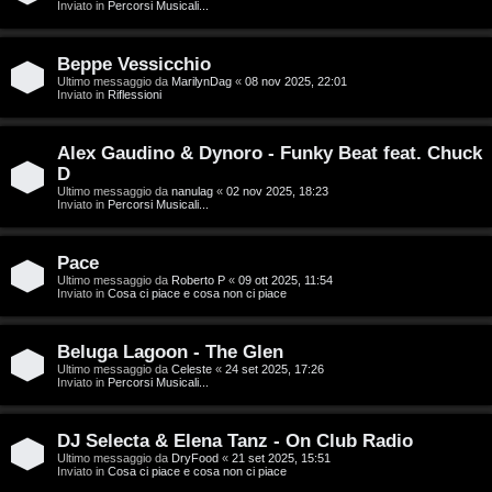
g
Inviato in
Percorsi Musicali...
a
i
r
Beppe Vessicchio
D
Ultimo messaggio da
MarilynDag
«
08 nov 2025, 22:01
Inviato in
Riflessioni
i
'
s
Alex Gaudino & Dynoro - Funky Beat feat. Chuck
A
p
D
g
Ultimo messaggio da
nanulag
«
02 nov 2025, 18:23
Inviato in
Percorsi Musicali...
o
o
s
Pace
s
Ultimo messaggio da
Roberto P
«
09 ott 2025, 11:54
t
Inviato in
Cosa ci piace e cosa non ci piace
t
a
i
Beluga Lagoon - The Glen
Ultimo messaggio da
Celeste
«
24 set 2025, 17:26
n
Inviato in
Percorsi Musicali...
A
o
DJ Selecta & Elena Tanz - On Club Radio
r
i
Ultimo messaggio da
DryFood
«
21 set 2025, 15:51
Inviato in
Cosa ci piace e cosa non ci piace