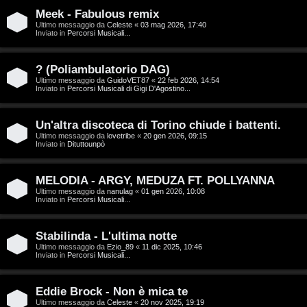
T
Meek - Fabulous remix
A
o
Ultimo messaggio da
Celeste
«
03 mag 2026, 17:40
Inviato in
Percorsi Musicali...
r
p
g
i
? (Poliambulatorio DAG)
Ultimo messaggio da
GuidoVET87
«
22 feb 2026, 14:54
o
c
Inviato in
Percorsi Musicali di Gigi D'Agostino...
m
A
Un'altra discoteca di Torino chiude i battenti.
e
t
Ultimo messaggio da
lovetribe
«
20 gen 2026, 09:15
Inviato in
Dituttounpò
n
t
MELODIA - ARGY, MEDUZA FT. POLLYANNA
t
i
Ultimo messaggio da
nanulag
«
01 gen 2026, 10:08
Inviato in
Percorsi Musicali...
i
v
s
i
Stabilinda - L'ultima notte
Ultimo messaggio da
Ezio_89
«
11 dic 2025, 10:46
e
Inviato in
Percorsi Musicali...
G
n
i
Eddie Brock - Non è mica te
z
Ultimo messaggio da
Celeste
«
20 nov 2025, 19:19