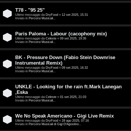
g
n
o
T
T78 - "95 25"
Ultimo messaggio da
DryFood
«
12 set 2025, 15:31
Inviato in
Percorsi Musicali...
m
o
e
u
Paris Paloma - Labour (cacophony mix)
n
r
Ultimo messaggio da
Celeste
«
09 set 2025, 19:35
Inviato in
Percorsi Musicali...
t
M
BK - Pressure Down (Fabio Stein Downrise
i
Instrumental Remix)
u
Ultimo messaggio da
DryFood
«
09 set 2025, 16:32
a
Inviato in
Percorsi Musicali...
s
t
i
UNKLE - Looking for the rain ft.Mark Lanegan
t
,Eska
c
Ultimo messaggio da
Celeste
«
01 set 2025, 21:03
i
Inviato in
Percorsi Musicali...
a
v
:
We No Speak Americano - Gigi Live Remix
i
Ultimo messaggio da
DryFood
«
28 ago 2025, 07:16
C
Inviato in
Percorsi Musicali di Gigi D'Agostino...