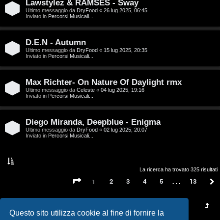
t
Lawstylez & RAMSES - Sway
Ultimo messaggio da
DryFood
«
26 lug 2025, 06:45
a
Inviato in
Percorsi Musicali...
l
D.E.N - Autumn
S
Ultimo messaggio da
DryFood
«
15 lug 2025, 20:35
Inviato in
Percorsi Musicali...
t
Max Richter- On Nature Of Daylight rmx
o
Ultimo messaggio da
Celeste
«
04 lug 2025, 19:16
Inviato in
Percorsi Musicali...
r
e
Diego Miranda, Deepblue - Enigma
Ultimo messaggio da
DryFood
«
02 lug 2025, 20:07
:
Inviato in
Percorsi Musicali...
G
i
La ricerca ha trovato 325 risultati
…
Pagina
1
di
13
2
3
4
5
13
1
g
i
Questo sito utilizza cookie al fine di fornire la