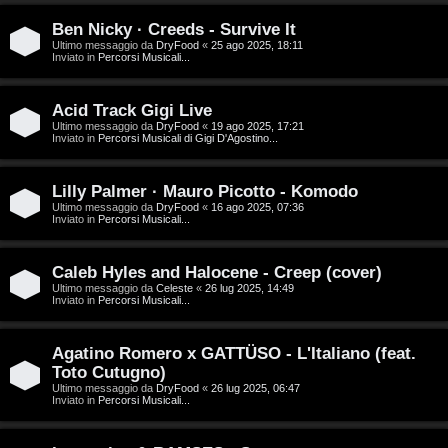
D
Ben Nicky · Creeds - Survive It
C
/
Ultimo messaggio da
DryFood
«
25 ago 2025, 18:11
Inviato in
Percorsi Musicali...
e
V
r
i
Acid Track Gigi Live
Ultimo messaggio da
DryFood
«
19 ago 2025, 17:21
Inviato in
Percorsi Musicali di Gigi D'Agostino...
c
n
a
i
Lilly Palmer · Mauro Picotto - Komodo
Ultimo messaggio da
DryFood
«
16 ago 2025, 07:36
l
Inviato in
Percorsi Musicali...
i
F
Caleb Hyles and Halocene - Creep (cover)
/
Ultimo messaggio da
Celeste
«
26 lug 2025, 14:49
A
Inviato in
Percorsi Musicali...
D
Q
i
Agatino Romero x GATTÜSO - L'Italiano (feat.
Toto Cutugno)
g
Ultimo messaggio da
DryFood
«
26 lug 2025, 06:47
Inviato in
Percorsi Musicali...
i