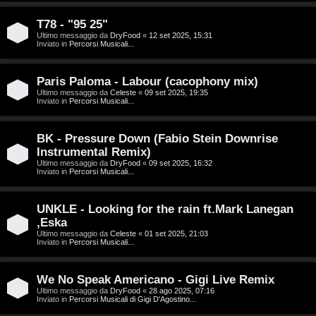
g
n
o
T
T78 - "95 25"
Ultimo messaggio da
DryFood
«
12 set 2025, 15:31
Inviato in
Percorsi Musicali...
m
o
e
u
Paris Paloma - Labour (cacophony mix)
n
r
Ultimo messaggio da
Celeste
«
09 set 2025, 19:35
Inviato in
Percorsi Musicali...
t
M
BK - Pressure Down (Fabio Stein Downrise
i
Instrumental Remix)
u
Ultimo messaggio da
DryFood
«
09 set 2025, 16:32
a
Inviato in
Percorsi Musicali...
s
t
i
UNKLE - Looking for the rain ft.Mark Lanegan
t
,Eska
c
Ultimo messaggio da
Celeste
«
01 set 2025, 21:03
i
Inviato in
Percorsi Musicali...
a
v
:
We No Speak Americano - Gigi Live Remix
i
Ultimo messaggio da
DryFood
«
28 ago 2025, 07:16
C
Inviato in
Percorsi Musicali di Gigi D'Agostino...