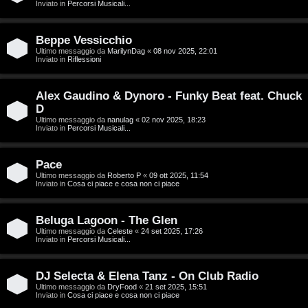
g
Inviato in
Percorsi Musicali...
a
i
r
Beppe Vessicchio
D
Ultimo messaggio da
MarilynDag
«
08 nov 2025, 22:01
Inviato in
Riflessioni
i
'
s
Alex Gaudino & Dynoro - Funky Beat feat. Chuck
A
p
D
g
Ultimo messaggio da
nanulag
«
02 nov 2025, 18:23
Inviato in
Percorsi Musicali...
o
o
s
Pace
s
Ultimo messaggio da
Roberto P
«
09 ott 2025, 11:54
t
Inviato in
Cosa ci piace e cosa non ci piace
t
a
i
Beluga Lagoon - The Glen
Ultimo messaggio da
Celeste
«
24 set 2025, 17:26
n
Inviato in
Percorsi Musicali...
A
o
DJ Selecta & Elena Tanz - On Club Radio
r
i
Ultimo messaggio da
DryFood
«
21 set 2025, 15:51
Inviato in
Cosa ci piace e cosa non ci piace