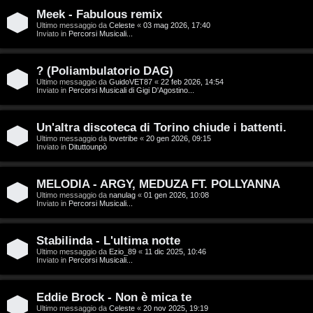
T
Meek - Fabulous remix
A
o
Ultimo messaggio da
Celeste
«
03 mag 2026, 17:40
Inviato in
Percorsi Musicali...
r
p
g
i
? (Poliambulatorio DAG)
Ultimo messaggio da
GuidoVET87
«
22 feb 2026, 14:54
o
c
Inviato in
Percorsi Musicali di Gigi D'Agostino...
m
A
Un'altra discoteca di Torino chiude i battenti.
e
t
Ultimo messaggio da
lovetribe
«
20 gen 2026, 09:15
Inviato in
Dituttounpò
n
t
MELODIA - ARGY, MEDUZA FT. POLLYANNA
t
i
Ultimo messaggio da
nanulag
«
01 gen 2026, 10:08
Inviato in
Percorsi Musicali...
i
v
s
i
Stabilinda - L'ultima notte
Ultimo messaggio da
Ezio_89
«
11 dic 2025, 10:46
e
Inviato in
Percorsi Musicali...
G
n
i
Eddie Brock - Non è mica te
z
Ultimo messaggio da
Celeste
«
20 nov 2025, 19:19