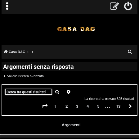
C
Casa DAG
e
Argomenti senza risposta
r
c
Vai alla ricerca avanzata
a
Cerca
Ricerca avanzata
La ricerca ha trovato 325 risultati
…
Pagina
1
di
13
2
3
4
5
13
P
1
Argomenti