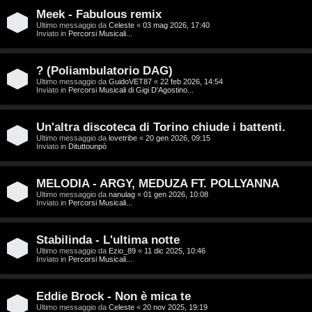
T
Meek - Fabulous remix
A
o
Ultimo messaggio da
Celeste
«
03 mag 2026, 17:40
Inviato in
Percorsi Musicali...
r
p
g
i
? (Poliambulatorio DAG)
Ultimo messaggio da
GuidoVET87
«
22 feb 2026, 14:54
o
c
Inviato in
Percorsi Musicali di Gigi D'Agostino...
m
A
Un'altra discoteca di Torino chiude i battenti.
e
t
Ultimo messaggio da
lovetribe
«
20 gen 2026, 09:15
Inviato in
Dituttounpò
n
t
MELODIA - ARGY, MEDUZA FT. POLLYANNA
t
i
Ultimo messaggio da
nanulag
«
01 gen 2026, 10:08
Inviato in
Percorsi Musicali...
i
v
s
i
Stabilinda - L'ultima notte
Ultimo messaggio da
Ezio_89
«
11 dic 2025, 10:46
e
Inviato in
Percorsi Musicali...
G
n
i
Eddie Brock - Non è mica te
z
Ultimo messaggio da
Celeste
«
20 nov 2025, 19:19