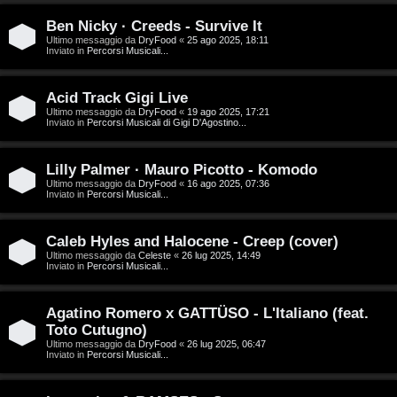
D
Ben Nicky · Creeds - Survive It
C
/
Ultimo messaggio da
DryFood
«
25 ago 2025, 18:11
Inviato in
Percorsi Musicali...
e
V
r
i
Acid Track Gigi Live
Ultimo messaggio da
DryFood
«
19 ago 2025, 17:21
Inviato in
Percorsi Musicali di Gigi D'Agostino...
c
n
a
i
Lilly Palmer · Mauro Picotto - Komodo
Ultimo messaggio da
DryFood
«
16 ago 2025, 07:36
l
Inviato in
Percorsi Musicali...
i
F
Caleb Hyles and Halocene - Creep (cover)
/
Ultimo messaggio da
Celeste
«
26 lug 2025, 14:49
A
Inviato in
Percorsi Musicali...
D
Q
i
Agatino Romero x GATTÜSO - L'Italiano (feat.
Toto Cutugno)
g
Ultimo messaggio da
DryFood
«
26 lug 2025, 06:47
Inviato in
Percorsi Musicali...
i