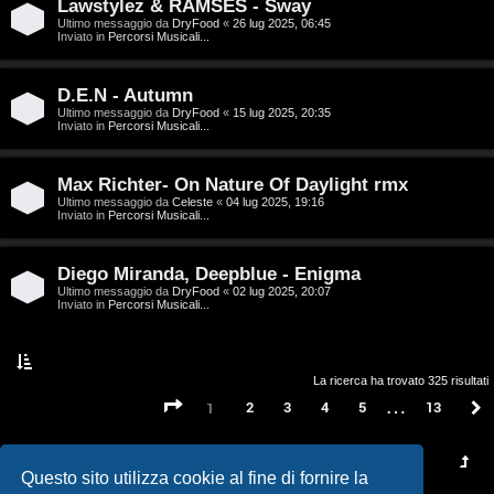
t
Lawstylez & RAMSES - Sway
Ultimo messaggio da
DryFood
«
26 lug 2025, 06:45
a
Inviato in
Percorsi Musicali...
l
D.E.N - Autumn
S
Ultimo messaggio da
DryFood
«
15 lug 2025, 20:35
Inviato in
Percorsi Musicali...
t
Max Richter- On Nature Of Daylight rmx
o
Ultimo messaggio da
Celeste
«
04 lug 2025, 19:16
Inviato in
Percorsi Musicali...
r
e
Diego Miranda, Deepblue - Enigma
Ultimo messaggio da
DryFood
«
02 lug 2025, 20:07
:
Inviato in
Percorsi Musicali...
G
i
La ricerca ha trovato 325 risultati
…
Pagina
1
di
13
2
3
4
5
13
1
g
i
Questo sito utilizza cookie al fine di fornire la