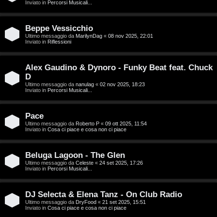
g
Inviato in
Percorsi Musicali...
a
i
r
Beppe Vessicchio
D
Ultimo messaggio da
MarilynDag
«
08 nov 2025, 22:01
Inviato in
Riflessioni
i
'
s
Alex Gaudino & Dynoro - Funky Beat feat. Chuck
A
p
D
g
Ultimo messaggio da
nanulag
«
02 nov 2025, 18:23
Inviato in
Percorsi Musicali...
o
o
s
Pace
s
Ultimo messaggio da
Roberto P
«
09 ott 2025, 11:54
t
Inviato in
Cosa ci piace e cosa non ci piace
t
a
i
Beluga Lagoon - The Glen
Ultimo messaggio da
Celeste
«
24 set 2025, 17:26
n
Inviato in
Percorsi Musicali...
A
o
DJ Selecta & Elena Tanz - On Club Radio
r
i
Ultimo messaggio da
DryFood
«
21 set 2025, 15:51
Inviato in
Cosa ci piace e cosa non ci piace