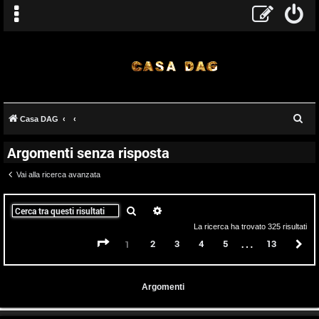
C
Casa DAG
e
Argomenti senza risposta
r
c
Vai alla ricerca avanzata
a
Cerca
Ricerca avanzata
La ricerca ha trovato 325 risultati
…
Pagina
1
di
13
2
3
4
5
13
P
1
Argomenti