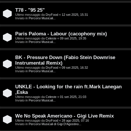
g
n
o
T
T78 - "95 25"
Ultimo messaggio da
DryFood
«
12 set 2025, 15:31
Inviato in
Percorsi Musicali...
m
o
e
u
Paris Paloma - Labour (cacophony mix)
n
r
Ultimo messaggio da
Celeste
«
09 set 2025, 19:35
Inviato in
Percorsi Musicali...
t
M
BK - Pressure Down (Fabio Stein Downrise
i
Instrumental Remix)
u
Ultimo messaggio da
DryFood
«
09 set 2025, 16:32
a
Inviato in
Percorsi Musicali...
s
t
i
UNKLE - Looking for the rain ft.Mark Lanegan
t
,Eska
c
Ultimo messaggio da
Celeste
«
01 set 2025, 21:03
i
Inviato in
Percorsi Musicali...
a
v
:
We No Speak Americano - Gigi Live Remix
i
Ultimo messaggio da
DryFood
«
28 ago 2025, 07:16
C
Inviato in
Percorsi Musicali di Gigi D'Agostino...