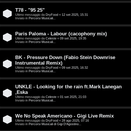
g
n
o
T
T78 - "95 25"
Ultimo messaggio da
DryFood
«
12 set 2025, 15:31
Inviato in
Percorsi Musicali...
m
o
e
u
Paris Paloma - Labour (cacophony mix)
n
r
Ultimo messaggio da
Celeste
«
09 set 2025, 19:35
Inviato in
Percorsi Musicali...
t
M
BK - Pressure Down (Fabio Stein Downrise
i
Instrumental Remix)
u
Ultimo messaggio da
DryFood
«
09 set 2025, 16:32
a
Inviato in
Percorsi Musicali...
s
t
i
UNKLE - Looking for the rain ft.Mark Lanegan
t
,Eska
c
Ultimo messaggio da
Celeste
«
01 set 2025, 21:03
i
Inviato in
Percorsi Musicali...
a
v
:
We No Speak Americano - Gigi Live Remix
i
Ultimo messaggio da
DryFood
«
28 ago 2025, 07:16
C
Inviato in
Percorsi Musicali di Gigi D'Agostino...