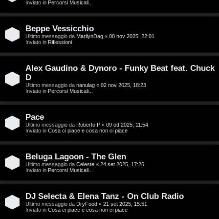
g
Inviato in
Percorsi Musicali...
a
i
r
Beppe Vessicchio
D
Ultimo messaggio da
MarilynDag
«
08 nov 2025, 22:01
Inviato in
Riflessioni
i
'
s
Alex Gaudino & Dynoro - Funky Beat feat. Chuck
A
p
D
g
Ultimo messaggio da
nanulag
«
02 nov 2025, 18:23
Inviato in
Percorsi Musicali...
o
o
s
Pace
s
Ultimo messaggio da
Roberto P
«
09 ott 2025, 11:54
t
Inviato in
Cosa ci piace e cosa non ci piace
t
a
i
Beluga Lagoon - The Glen
Ultimo messaggio da
Celeste
«
24 set 2025, 17:26
n
Inviato in
Percorsi Musicali...
A
o
DJ Selecta & Elena Tanz - On Club Radio
r
i
Ultimo messaggio da
DryFood
«
21 set 2025, 15:51
Inviato in
Cosa ci piace e cosa non ci piace