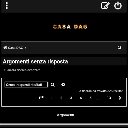
C
Casa DAG
e
Argomenti senza risposta
r
c
Vai alla ricerca avanzata
a
Cerca
Ricerca avanzata
La ricerca ha trovato 325 risultati
…
Pagina
1
di
13
2
3
4
5
13
P
1
Argomenti