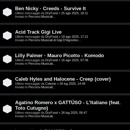
D
Ben Nicky · Creeds - Survive It
C
/
Ultimo messaggio da
DryFood
«
25 ago 2025, 18:11
Inviato in
Percorsi Musicali...
e
V
r
i
Acid Track Gigi Live
Ultimo messaggio da
DryFood
«
19 ago 2025, 17:21
Inviato in
Percorsi Musicali di Gigi D'Agostino...
c
n
a
i
Lilly Palmer · Mauro Picotto - Komodo
Ultimo messaggio da
DryFood
«
16 ago 2025, 07:36
l
Inviato in
Percorsi Musicali...
i
F
Caleb Hyles and Halocene - Creep (cover)
/
Ultimo messaggio da
Celeste
«
26 lug 2025, 14:49
A
Inviato in
Percorsi Musicali...
D
Q
i
Agatino Romero x GATTÜSO - L'Italiano (feat.
Toto Cutugno)
g
Ultimo messaggio da
DryFood
«
26 lug 2025, 06:47
Inviato in
Percorsi Musicali...
i