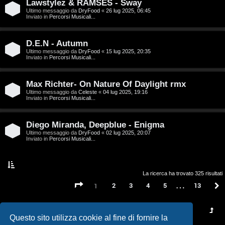
t
Lawstylez & RAMSES - Sway
Ultimo messaggio da
DryFood
«
26 lug 2025, 06:45
a
Inviato in
Percorsi Musicali...
l
D.E.N - Autumn
S
Ultimo messaggio da
DryFood
«
15 lug 2025, 20:35
Inviato in
Percorsi Musicali...
t
Max Richter- On Nature Of Daylight rmx
o
Ultimo messaggio da
Celeste
«
04 lug 2025, 19:16
Inviato in
Percorsi Musicali...
r
e
Diego Miranda, Deepblue - Enigma
Ultimo messaggio da
DryFood
«
02 lug 2025, 20:07
:
Inviato in
Percorsi Musicali...
G
i
La ricerca ha trovato 325 risultati
…
Pagina
1
di
13
2
3
4
5
13
1
g
i
Questo sito utilizza cookie al fine di fornire la