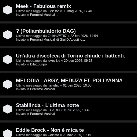
T
Meek - Fabulous remix
A
o
Ultimo messaggio da
Celeste
«
03 mag 2026, 17:40
Inviato in
Percorsi Musicali...
r
p
g
i
? (Poliambulatorio DAG)
Ultimo messaggio da
GuidoVET87
«
22 feb 2026, 14:54
o
c
Inviato in
Percorsi Musicali di Gigi D'Agostino...
m
A
Un'altra discoteca di Torino chiude i battenti.
e
t
Ultimo messaggio da
lovetribe
«
20 gen 2026, 09:15
Inviato in
Dituttounpò
n
t
MELODIA - ARGY, MEDUZA FT. POLLYANNA
t
i
Ultimo messaggio da
nanulag
«
01 gen 2026, 10:08
Inviato in
Percorsi Musicali...
i
v
s
i
Stabilinda - L'ultima notte
Ultimo messaggio da
Ezio_89
«
11 dic 2025, 10:46
e
Inviato in
Percorsi Musicali...
G
n
i
Eddie Brock - Non è mica te
z
Ultimo messaggio da
Celeste
«
20 nov 2025, 19:19