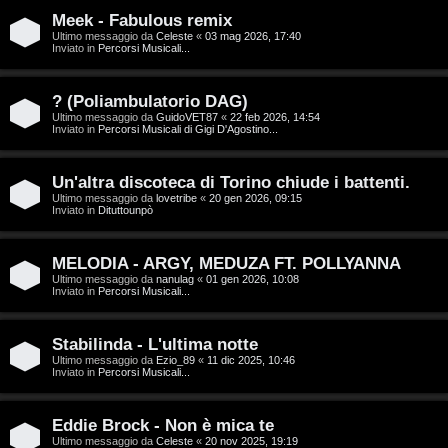
T
Meek - Fabulous remix
A
o
Ultimo messaggio da
Celeste
«
03 mag 2026, 17:40
Inviato in
Percorsi Musicali...
r
p
g
i
? (Poliambulatorio DAG)
Ultimo messaggio da
GuidoVET87
«
22 feb 2026, 14:54
o
c
Inviato in
Percorsi Musicali di Gigi D'Agostino...
m
A
Un'altra discoteca di Torino chiude i battenti.
e
t
Ultimo messaggio da
lovetribe
«
20 gen 2026, 09:15
Inviato in
Dituttounpò
n
t
MELODIA - ARGY, MEDUZA FT. POLLYANNA
t
i
Ultimo messaggio da
nanulag
«
01 gen 2026, 10:08
Inviato in
Percorsi Musicali...
i
v
s
i
Stabilinda - L'ultima notte
Ultimo messaggio da
Ezio_89
«
11 dic 2025, 10:46
e
Inviato in
Percorsi Musicali...
G
n
i
Eddie Brock - Non è mica te
z
Ultimo messaggio da
Celeste
«
20 nov 2025, 19:19