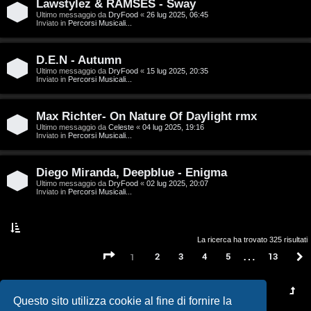
t
Lawstylez & RAMSES - Sway
Ultimo messaggio da
DryFood
«
26 lug 2025, 06:45
a
Inviato in
Percorsi Musicali...
l
D.E.N - Autumn
S
Ultimo messaggio da
DryFood
«
15 lug 2025, 20:35
Inviato in
Percorsi Musicali...
t
Max Richter- On Nature Of Daylight rmx
o
Ultimo messaggio da
Celeste
«
04 lug 2025, 19:16
Inviato in
Percorsi Musicali...
r
e
Diego Miranda, Deepblue - Enigma
Ultimo messaggio da
DryFood
«
02 lug 2025, 20:07
:
Inviato in
Percorsi Musicali...
G
i
La ricerca ha trovato 325 risultati
…
Pagina
1
di
13
2
3
4
5
13
1
g
i
Questo sito utilizza cookie al fine di fornire la