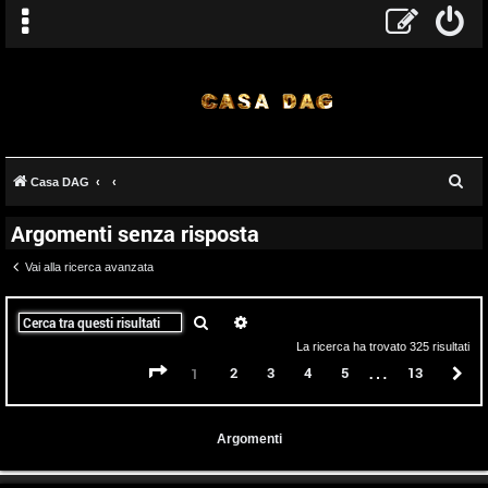
C
Casa DAG
e
Argomenti senza risposta
r
c
Vai alla ricerca avanzata
a
Cerca
Ricerca avanzata
La ricerca ha trovato 325 risultati
…
Pagina
1
di
13
2
3
4
5
13
P
1
Argomenti