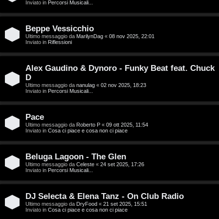
g
Inviato in
Percorsi Musicali...
a
i
r
Beppe Vessicchio
D
Ultimo messaggio da
MarilynDag
«
08 nov 2025, 22:01
Inviato in
Riflessioni
i
'
s
Alex Gaudino & Dynoro - Funky Beat feat. Chuck
A
p
D
g
Ultimo messaggio da
nanulag
«
02 nov 2025, 18:23
Inviato in
Percorsi Musicali...
o
o
s
Pace
s
Ultimo messaggio da
Roberto P
«
09 ott 2025, 11:54
t
Inviato in
Cosa ci piace e cosa non ci piace
t
a
i
Beluga Lagoon - The Glen
Ultimo messaggio da
Celeste
«
24 set 2025, 17:26
n
Inviato in
Percorsi Musicali...
A
o
DJ Selecta & Elena Tanz - On Club Radio
r
i
Ultimo messaggio da
DryFood
«
21 set 2025, 15:51
Inviato in
Cosa ci piace e cosa non ci piace