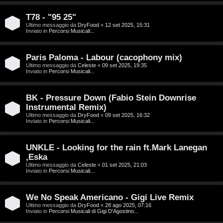
g
n
o
T
T78 - "95 25"
Ultimo messaggio da
DryFood
«
12 set 2025, 15:31
Inviato in
Percorsi Musicali...
m
o
e
u
Paris Paloma - Labour (cacophony mix)
n
r
Ultimo messaggio da
Celeste
«
09 set 2025, 19:35
Inviato in
Percorsi Musicali...
t
M
BK - Pressure Down (Fabio Stein Downrise
i
Instrumental Remix)
u
Ultimo messaggio da
DryFood
«
09 set 2025, 16:32
a
Inviato in
Percorsi Musicali...
s
t
i
UNKLE - Looking for the rain ft.Mark Lanegan
t
,Eska
c
Ultimo messaggio da
Celeste
«
01 set 2025, 21:03
i
Inviato in
Percorsi Musicali...
a
v
:
We No Speak Americano - Gigi Live Remix
i
Ultimo messaggio da
DryFood
«
28 ago 2025, 07:16
C
Inviato in
Percorsi Musicali di Gigi D'Agostino...