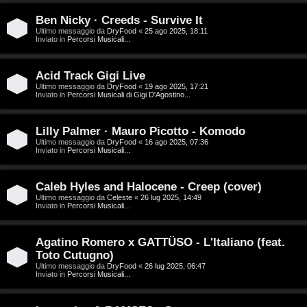
D
Ben Nicky · Creeds - Survive It
C
/
Ultimo messaggio da
DryFood
«
25 ago 2025, 18:11
Inviato in
Percorsi Musicali...
e
V
r
i
Acid Track Gigi Live
Ultimo messaggio da
DryFood
«
19 ago 2025, 17:21
Inviato in
Percorsi Musicali di Gigi D'Agostino...
c
n
a
i
Lilly Palmer · Mauro Picotto - Komodo
Ultimo messaggio da
DryFood
«
16 ago 2025, 07:36
l
Inviato in
Percorsi Musicali...
i
F
Caleb Hyles and Halocene - Creep (cover)
/
Ultimo messaggio da
Celeste
«
26 lug 2025, 14:49
A
Inviato in
Percorsi Musicali...
D
Q
i
Agatino Romero x GATTÜSO - L'Italiano (feat.
Toto Cutugno)
g
Ultimo messaggio da
DryFood
«
26 lug 2025, 06:47
Inviato in
Percorsi Musicali...
i