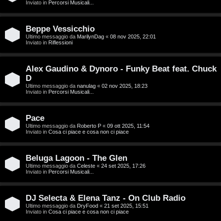
g
Inviato in
Percorsi Musicali...
a
i
r
Beppe Vessicchio
D
Ultimo messaggio da
MarilynDag
«
08 nov 2025, 22:01
Inviato in
Riflessioni
i
'
s
Alex Gaudino & Dynoro - Funky Beat feat. Chuck
A
p
D
g
Ultimo messaggio da
nanulag
«
02 nov 2025, 18:23
Inviato in
Percorsi Musicali...
o
o
s
Pace
s
Ultimo messaggio da
Roberto P
«
09 ott 2025, 11:54
t
Inviato in
Cosa ci piace e cosa non ci piace
t
a
i
Beluga Lagoon - The Glen
Ultimo messaggio da
Celeste
«
24 set 2025, 17:26
n
Inviato in
Percorsi Musicali...
A
o
DJ Selecta & Elena Tanz - On Club Radio
r
i
Ultimo messaggio da
DryFood
«
21 set 2025, 15:51
Inviato in
Cosa ci piace e cosa non ci piace