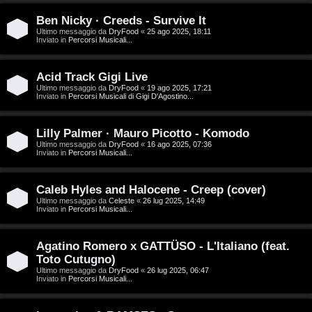
D
Ben Nicky · Creeds - Survive It
C
/
Ultimo messaggio da
DryFood
«
25 ago 2025, 18:11
Inviato in
Percorsi Musicali...
e
V
r
i
Acid Track Gigi Live
Ultimo messaggio da
DryFood
«
19 ago 2025, 17:21
Inviato in
Percorsi Musicali di Gigi D'Agostino...
c
n
a
i
Lilly Palmer · Mauro Picotto - Komodo
Ultimo messaggio da
DryFood
«
16 ago 2025, 07:36
l
Inviato in
Percorsi Musicali...
i
F
Caleb Hyles and Halocene - Creep (cover)
/
Ultimo messaggio da
Celeste
«
26 lug 2025, 14:49
A
Inviato in
Percorsi Musicali...
D
Q
i
Agatino Romero x GATTÜSO - L'Italiano (feat.
Toto Cutugno)
g
Ultimo messaggio da
DryFood
«
26 lug 2025, 06:47
Inviato in
Percorsi Musicali...
i