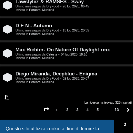
t
Lawstylez & RAMSES - Sway
Ultimo messaggio da
DryFood
«
26 lug 2025, 06:45
a
Inviato in
Percorsi Musicali...
l
D.E.N - Autumn
S
Ultimo messaggio da
DryFood
«
15 lug 2025, 20:35
Inviato in
Percorsi Musicali...
t
Max Richter- On Nature Of Daylight rmx
o
Ultimo messaggio da
Celeste
«
04 lug 2025, 19:16
Inviato in
Percorsi Musicali...
r
e
Diego Miranda, Deepblue - Enigma
Ultimo messaggio da
DryFood
«
02 lug 2025, 20:07
:
Inviato in
Percorsi Musicali...
G
i
La ricerca ha trovato 325 risultati
…
Pagina
1
di
13
2
3
4
5
13
1
g
i
Questo sito utilizza cookie al fine di fornire la