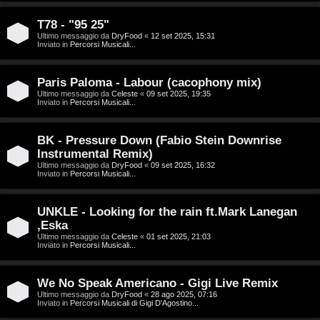
g
n
o
T
T78 - "95 25"
Ultimo messaggio da
DryFood
«
12 set 2025, 15:31
Inviato in
Percorsi Musicali...
m
o
e
u
Paris Paloma - Labour (cacophony mix)
n
r
Ultimo messaggio da
Celeste
«
09 set 2025, 19:35
Inviato in
Percorsi Musicali...
t
M
BK - Pressure Down (Fabio Stein Downrise
i
Instrumental Remix)
u
Ultimo messaggio da
DryFood
«
09 set 2025, 16:32
a
Inviato in
Percorsi Musicali...
s
t
i
UNKLE - Looking for the rain ft.Mark Lanegan
t
,Eska
c
Ultimo messaggio da
Celeste
«
01 set 2025, 21:03
i
Inviato in
Percorsi Musicali...
a
v
:
We No Speak Americano - Gigi Live Remix
i
Ultimo messaggio da
DryFood
«
28 ago 2025, 07:16
C
Inviato in
Percorsi Musicali di Gigi D'Agostino...