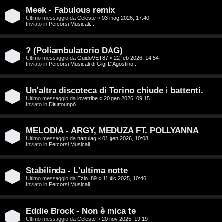
T
Meek - Fabulous remix
A
o
Ultimo messaggio da
Celeste
«
03 mag 2026, 17:40
Inviato in
Percorsi Musicali...
r
p
g
i
? (Poliambulatorio DAG)
Ultimo messaggio da
GuidoVET87
«
22 feb 2026, 14:54
o
c
Inviato in
Percorsi Musicali di Gigi D'Agostino...
m
A
Un'altra discoteca di Torino chiude i battenti.
e
t
Ultimo messaggio da
lovetribe
«
20 gen 2026, 09:15
Inviato in
Dituttounpò
n
t
MELODIA - ARGY, MEDUZA FT. POLLYANNA
t
i
Ultimo messaggio da
nanulag
«
01 gen 2026, 10:08
Inviato in
Percorsi Musicali...
i
v
s
i
Stabilinda - L'ultima notte
Ultimo messaggio da
Ezio_89
«
11 dic 2025, 10:46
e
Inviato in
Percorsi Musicali...
G
n
i
Eddie Brock - Non è mica te
z
Ultimo messaggio da
Celeste
«
20 nov 2025, 19:19