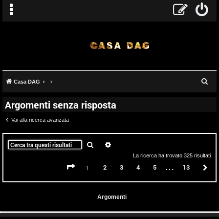
C
Casa DAG
e
Argomenti senza risposta
r
c
Vai alla ricerca avanzata
a
Cerca
Ricerca avanzata
La ricerca ha trovato 325 risultati
…
Pagina
1
di
13
2
3
4
5
13
P
1
Argomenti