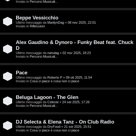
g
Inviato in
Percorsi Musicali...
a
i
r
Beppe Vessicchio
D
Ultimo messaggio da
MarilynDag
«
08 nov 2025, 22:01
Inviato in
Riflessioni
i
'
s
Alex Gaudino & Dynoro - Funky Beat feat. Chuck
A
p
D
g
Ultimo messaggio da
nanulag
«
02 nov 2025, 18:23
Inviato in
Percorsi Musicali...
o
o
s
Pace
s
Ultimo messaggio da
Roberto P
«
09 ott 2025, 11:54
t
Inviato in
Cosa ci piace e cosa non ci piace
t
a
i
Beluga Lagoon - The Glen
Ultimo messaggio da
Celeste
«
24 set 2025, 17:26
n
Inviato in
Percorsi Musicali...
A
o
DJ Selecta & Elena Tanz - On Club Radio
r
i
Ultimo messaggio da
DryFood
«
21 set 2025, 15:51
Inviato in
Cosa ci piace e cosa non ci piace