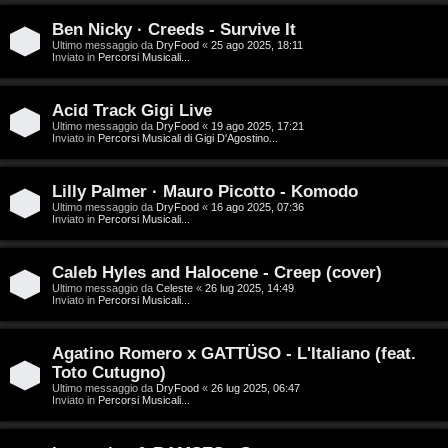
D
Ben Nicky · Creeds - Survive It
C
/
Ultimo messaggio da
DryFood
«
25 ago 2025, 18:11
Inviato in
Percorsi Musicali...
e
V
r
i
Acid Track Gigi Live
Ultimo messaggio da
DryFood
«
19 ago 2025, 17:21
Inviato in
Percorsi Musicali di Gigi D'Agostino...
c
n
a
i
Lilly Palmer · Mauro Picotto - Komodo
Ultimo messaggio da
DryFood
«
16 ago 2025, 07:36
l
Inviato in
Percorsi Musicali...
i
F
Caleb Hyles and Halocene - Creep (cover)
/
Ultimo messaggio da
Celeste
«
26 lug 2025, 14:49
A
Inviato in
Percorsi Musicali...
D
Q
i
Agatino Romero x GATTÜSO - L'Italiano (feat.
Toto Cutugno)
g
Ultimo messaggio da
DryFood
«
26 lug 2025, 06:47
Inviato in
Percorsi Musicali...
i