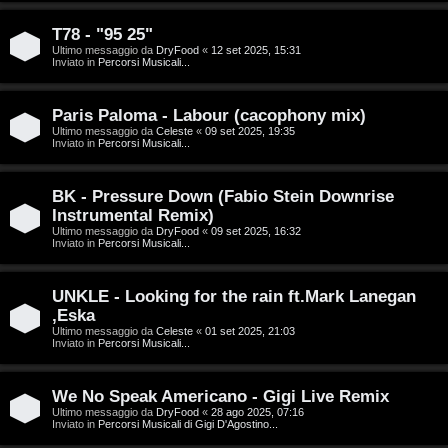
g
n
o
T
T78 - "95 25"
Ultimo messaggio da
DryFood
«
12 set 2025, 15:31
Inviato in
Percorsi Musicali...
m
o
e
u
Paris Paloma - Labour (cacophony mix)
n
r
Ultimo messaggio da
Celeste
«
09 set 2025, 19:35
Inviato in
Percorsi Musicali...
t
M
BK - Pressure Down (Fabio Stein Downrise
i
Instrumental Remix)
u
Ultimo messaggio da
DryFood
«
09 set 2025, 16:32
a
Inviato in
Percorsi Musicali...
s
t
i
UNKLE - Looking for the rain ft.Mark Lanegan
t
,Eska
c
Ultimo messaggio da
Celeste
«
01 set 2025, 21:03
i
Inviato in
Percorsi Musicali...
a
v
:
We No Speak Americano - Gigi Live Remix
i
Ultimo messaggio da
DryFood
«
28 ago 2025, 07:16
C
Inviato in
Percorsi Musicali di Gigi D'Agostino...