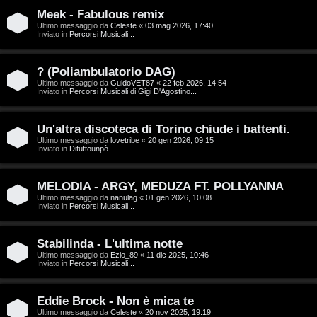
T
Meek - Fabulous remix
A
o
Ultimo messaggio da
Celeste
«
03 mag 2026, 17:40
Inviato in
Percorsi Musicali...
r
p
g
i
? (Poliambulatorio DAG)
Ultimo messaggio da
GuidoVET87
«
22 feb 2026, 14:54
o
c
Inviato in
Percorsi Musicali di Gigi D'Agostino...
m
A
Un'altra discoteca di Torino chiude i battenti.
e
t
Ultimo messaggio da
lovetribe
«
20 gen 2026, 09:15
Inviato in
Dituttounpò
n
t
MELODIA - ARGY, MEDUZA FT. POLLYANNA
t
i
Ultimo messaggio da
nanulag
«
01 gen 2026, 10:08
Inviato in
Percorsi Musicali...
i
v
s
i
Stabilinda - L'ultima notte
Ultimo messaggio da
Ezio_89
«
11 dic 2025, 10:46
e
Inviato in
Percorsi Musicali...
G
n
i
Eddie Brock - Non è mica te
z
Ultimo messaggio da
Celeste
«
20 nov 2025, 19:19