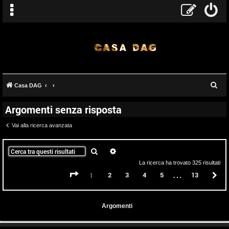
C
Casa DAG
e
Argomenti senza risposta
r
c
Vai alla ricerca avanzata
a
Cerca
Ricerca avanzata
La ricerca ha trovato 325 risultati
…
Pagina
1
di
13
2
3
4
5
13
P
1
Argomenti