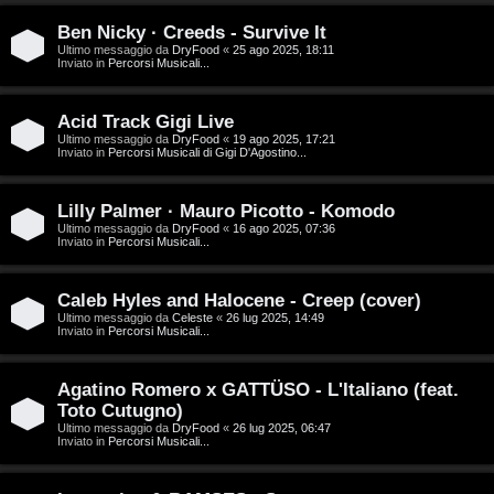
D
Ben Nicky · Creeds - Survive It
C
/
Ultimo messaggio da
DryFood
«
25 ago 2025, 18:11
Inviato in
Percorsi Musicali...
e
V
r
i
Acid Track Gigi Live
Ultimo messaggio da
DryFood
«
19 ago 2025, 17:21
Inviato in
Percorsi Musicali di Gigi D'Agostino...
c
n
a
i
Lilly Palmer · Mauro Picotto - Komodo
Ultimo messaggio da
DryFood
«
16 ago 2025, 07:36
l
Inviato in
Percorsi Musicali...
i
F
Caleb Hyles and Halocene - Creep (cover)
/
Ultimo messaggio da
Celeste
«
26 lug 2025, 14:49
A
Inviato in
Percorsi Musicali...
D
Q
i
Agatino Romero x GATTÜSO - L'Italiano (feat.
Toto Cutugno)
g
Ultimo messaggio da
DryFood
«
26 lug 2025, 06:47
Inviato in
Percorsi Musicali...
i