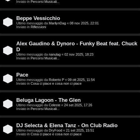
g
Inviato in
Percorsi Musicali...
a
i
r
Beppe Vessicchio
D
Ultimo messaggio da
MarilynDag
«
08 nov 2025, 22:01
Inviato in
Riflessioni
i
'
s
Alex Gaudino & Dynoro - Funky Beat feat. Chuck
A
p
D
g
Ultimo messaggio da
nanulag
«
02 nov 2025, 18:23
Inviato in
Percorsi Musicali...
o
o
s
Pace
s
Ultimo messaggio da
Roberto P
«
09 ott 2025, 11:54
t
Inviato in
Cosa ci piace e cosa non ci piace
t
a
i
Beluga Lagoon - The Glen
Ultimo messaggio da
Celeste
«
24 set 2025, 17:26
n
Inviato in
Percorsi Musicali...
A
o
DJ Selecta & Elena Tanz - On Club Radio
r
i
Ultimo messaggio da
DryFood
«
21 set 2025, 15:51
Inviato in
Cosa ci piace e cosa non ci piace