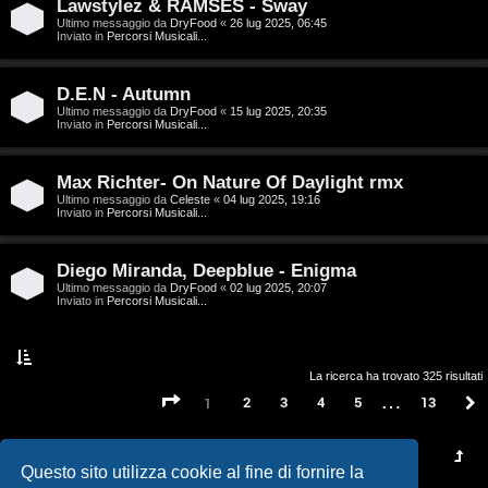
t
Lawstylez & RAMSES - Sway
Ultimo messaggio da
DryFood
«
26 lug 2025, 06:45
a
Inviato in
Percorsi Musicali...
l
D.E.N - Autumn
S
Ultimo messaggio da
DryFood
«
15 lug 2025, 20:35
Inviato in
Percorsi Musicali...
t
Max Richter- On Nature Of Daylight rmx
o
Ultimo messaggio da
Celeste
«
04 lug 2025, 19:16
Inviato in
Percorsi Musicali...
r
e
Diego Miranda, Deepblue - Enigma
Ultimo messaggio da
DryFood
«
02 lug 2025, 20:07
:
Inviato in
Percorsi Musicali...
G
i
La ricerca ha trovato 325 risultati
…
Pagina
1
di
13
2
3
4
5
13
1
g
i
Questo sito utilizza cookie al fine di fornire la