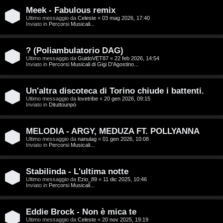
T
Meek - Fabulous remix
A
o
Ultimo messaggio da
Celeste
«
03 mag 2026, 17:40
Inviato in
Percorsi Musicali...
r
p
g
i
? (Poliambulatorio DAG)
Ultimo messaggio da
GuidoVET87
«
22 feb 2026, 14:54
o
c
Inviato in
Percorsi Musicali di Gigi D'Agostino...
m
A
Un'altra discoteca di Torino chiude i battenti.
e
t
Ultimo messaggio da
lovetribe
«
20 gen 2026, 09:15
Inviato in
Dituttounpò
n
t
MELODIA - ARGY, MEDUZA FT. POLLYANNA
t
i
Ultimo messaggio da
nanulag
«
01 gen 2026, 10:08
Inviato in
Percorsi Musicali...
i
v
s
i
Stabilinda - L'ultima notte
Ultimo messaggio da
Ezio_89
«
11 dic 2025, 10:46
e
Inviato in
Percorsi Musicali...
G
n
i
Eddie Brock - Non è mica te
z
Ultimo messaggio da
Celeste
«
20 nov 2025, 19:19