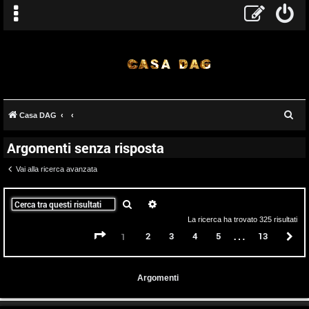
C
Casa DAG
e
Argomenti senza risposta
r
c
Vai alla ricerca avanzata
a
Cerca
Ricerca avanzata
La ricerca ha trovato 325 risultati
…
Pagina
1
di
13
2
3
4
5
13
P
1
Argomenti