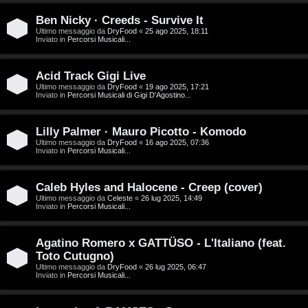
D
Ben Nicky · Creeds - Survive It
C
/
Ultimo messaggio da
DryFood
«
25 ago 2025, 18:11
Inviato in
Percorsi Musicali...
e
V
r
i
Acid Track Gigi Live
Ultimo messaggio da
DryFood
«
19 ago 2025, 17:21
Inviato in
Percorsi Musicali di Gigi D'Agostino...
c
n
a
i
Lilly Palmer · Mauro Picotto - Komodo
Ultimo messaggio da
DryFood
«
16 ago 2025, 07:36
l
Inviato in
Percorsi Musicali...
i
F
Caleb Hyles and Halocene - Creep (cover)
/
Ultimo messaggio da
Celeste
«
26 lug 2025, 14:49
A
Inviato in
Percorsi Musicali...
D
Q
i
Agatino Romero x GATTÜSO - L'Italiano (feat.
Toto Cutugno)
g
Ultimo messaggio da
DryFood
«
26 lug 2025, 06:47
Inviato in
Percorsi Musicali...
i