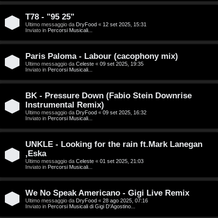
g
n
o
T
T78 - "95 25"
Ultimo messaggio da
DryFood
«
12 set 2025, 15:31
Inviato in
Percorsi Musicali...
m
o
e
u
Paris Paloma - Labour (cacophony mix)
n
r
Ultimo messaggio da
Celeste
«
09 set 2025, 19:35
Inviato in
Percorsi Musicali...
t
M
BK - Pressure Down (Fabio Stein Downrise
i
Instrumental Remix)
u
Ultimo messaggio da
DryFood
«
09 set 2025, 16:32
a
Inviato in
Percorsi Musicali...
s
t
i
UNKLE - Looking for the rain ft.Mark Lanegan
t
,Eska
c
Ultimo messaggio da
Celeste
«
01 set 2025, 21:03
i
Inviato in
Percorsi Musicali...
a
v
:
We No Speak Americano - Gigi Live Remix
i
Ultimo messaggio da
DryFood
«
28 ago 2025, 07:16
C
Inviato in
Percorsi Musicali di Gigi D'Agostino...