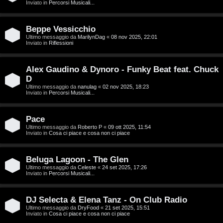
g
Inviato in
Percorsi Musicali...
a
i
r
Beppe Vessicchio
D
Ultimo messaggio da
MarilynDag
«
08 nov 2025, 22:01
Inviato in
Riflessioni
i
'
s
Alex Gaudino & Dynoro - Funky Beat feat. Chuck
A
p
D
g
Ultimo messaggio da
nanulag
«
02 nov 2025, 18:23
Inviato in
Percorsi Musicali...
o
o
s
Pace
s
Ultimo messaggio da
Roberto P
«
09 ott 2025, 11:54
t
Inviato in
Cosa ci piace e cosa non ci piace
t
a
i
Beluga Lagoon - The Glen
Ultimo messaggio da
Celeste
«
24 set 2025, 17:26
n
Inviato in
Percorsi Musicali...
A
o
DJ Selecta & Elena Tanz - On Club Radio
r
i
Ultimo messaggio da
DryFood
«
21 set 2025, 15:51
Inviato in
Cosa ci piace e cosa non ci piace