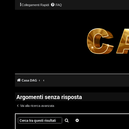
Collegamenti Rapidi
FAQ
Casa DAG
Argomenti senza risposta
Vai alla ricerca avanzata
T
Cerca
Ricerca avanzata
L
o