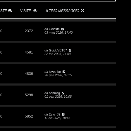
OSTE
VISITE
ULTIMO MESSAGGIO
da
Celeste
0
2372
03 mag 2026, 17:40
da
GuidoVET87
0
4581
22 feb 2026, 14:54
da
lovetribe
0
4836
20 gen 2026, 09:15
da
nanulag
0
5298
01 gen 2026, 10:08
da
Ezio_89
0
5852
11 dic 2025, 10:46