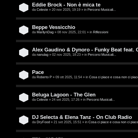
t
i
Eddie Brock - Non è mica te
i
D
da
Celeste
» 20 nov 2025, 19:19 » in
Percorsi Musicali...
'
Beppe Vessicchio
A
da
MarilynDag
» 08 nov 2025, 22:01 » in
Riflessioni
A
g
r
Alex Gaudino & Dynoro - Funky Beat feat.
o
da
nanulag
» 02 nov 2025, 18:23 » in
Percorsi Musicali...
g
s
o
Pace
t
m
da
Roberto P
» 09 ott 2025, 11:54 » in
Cosa ci piace e cosa non ci piac
i
e
n
Beluga Lagoon - The Glen
n
da
Celeste
» 24 set 2025, 17:26 » in
Percorsi Musicali...
o
t
i
DJ Selecta & Elena Tanz - On Club Radio
i
da
DryFood
» 21 set 2025, 15:51 » in
Cosa ci piace e cosa non ci piac
n
s
T