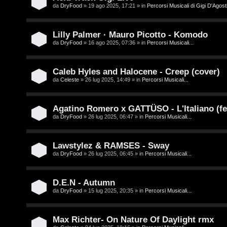
/
da
DryFood
» 19 ago 2025, 17:21 » in
Percorsi Musicali di Gigi D'Agosti
A
V
r
Lilly Palmer · Mauro Picotto - Komodo
i
g
da
DryFood
» 16 ago 2025, 07:36 » in
Percorsi Musicali...
n
o
i
Caleb Hyles and Halocene - Creep (cover)
m
da
Celeste
» 26 lug 2025, 14:49 » in
Percorsi Musicali...
l
e
i
Agatino Romero x GATTÜSO - L'Italiano (fe
n
da
DryFood
» 26 lug 2025, 06:47 » in
Percorsi Musicali...
/
t
D
Lawstylez & RAMSES - Sway
i
da
DryFood
» 26 lug 2025, 06:45 » in
Percorsi Musicali...
i
a
g
t
D.E.N - Autumn
i
da
DryFood
» 15 lug 2025, 20:35 » in
Percorsi Musicali...
t
t
i
Max Richter- On Nature Of Daylight rmx