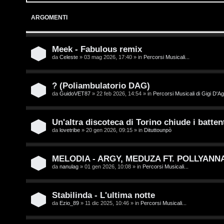
o
p
ARGOMENTI
g
i
i
c
Meek - Fabulous remix
da
Celeste
» 03 mag 2026, 17:40 » in
Percorsi Musicali...
n
A
t
? (Poliambulatorio DAG)
da
GuidoVET87
» 22 feb 2026, 14:54 » in
Percorsi Musicali di Gigi D'Ag
t
I
i
s
Un'altra discoteca di Torino chiude i battent
v
da
lovetribe
» 20 gen 2026, 09:15 » in
Dituttounpò
c
i
r
MELODIA - ARGY, MEDUZA FT. POLLYANN
da
nanulag
» 01 gen 2026, 10:08 » in
Percorsi Musicali...
i
G
v
i
Stabilinda - L'ultima notte
da
Ezio_89
» 11 dic 2025, 10:46 » in
Percorsi Musicali...
i
g