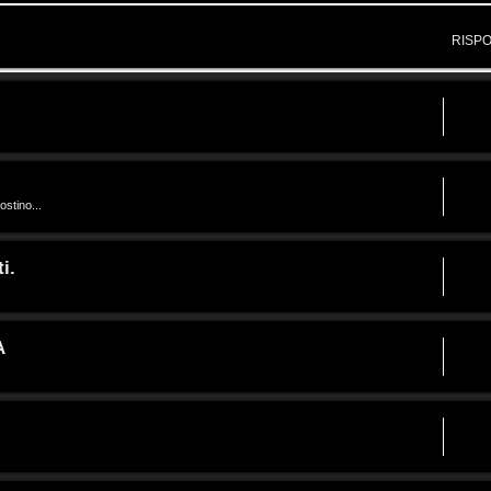
RISP
ostino...
i.
A