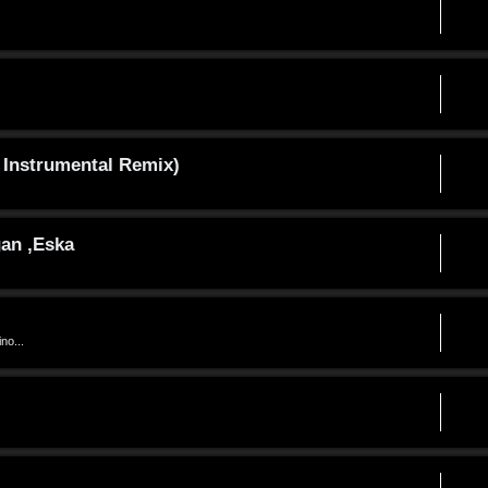
 Instrumental Remix)
gan ,Eska
no...