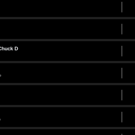
 Chuck D
e
e