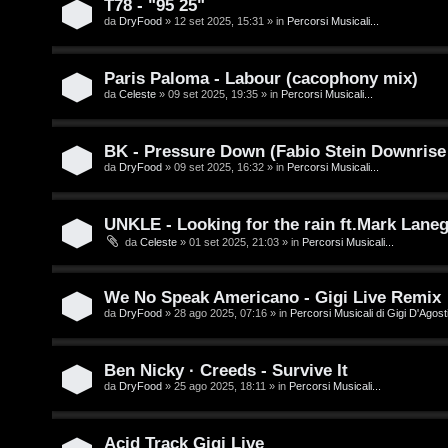
T78 - "95 25"
e
da
DryFood
» 12 set 2025, 15:31 » in
Percorsi Musicali...
o
n
u
z
Paris Paloma - Labour (cacophony mix)
r
da
Celeste
» 09 set 2025, 19:35 » in
Percorsi Musicali...
a
r
M
BK - Pressure Down (Fabio Stein Downrise
da
DryFood
» 09 set 2025, 16:32 » in
Percorsi Musicali...
i
u
s
s
UNKLE - Looking for the rain ft.Mark Lane
da
Celeste
» 01 set 2025, 21:03 » in
Percorsi Musicali...
p
i
o
c
We No Speak Americano - Gigi Live Remix
s
a
da
DryFood
» 28 ago 2025, 07:16 » in
Percorsi Musicali di Gigi D'Agosti
t
:
Ben Nicky · Creeds - Survive It
a
C
da
DryFood
» 25 ago 2025, 18:11 » in
Percorsi Musicali...
D
Acid Track Gigi Live