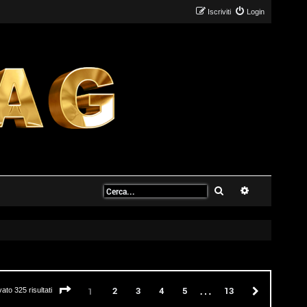
Iscriviti
Login
Cerca
Ricerca avanz
…
Pagina
1
di
13
2
3
4
5
13
Prossimo
1
vato 325 risultati