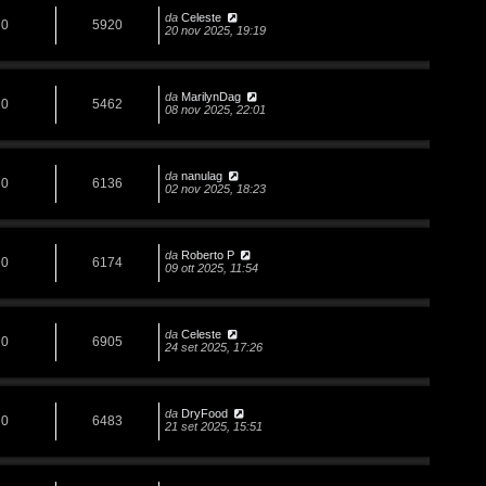
da
Celeste
0
5920
20 nov 2025, 19:19
da
MarilynDag
0
5462
08 nov 2025, 22:01
da
nanulag
0
6136
02 nov 2025, 18:23
da
Roberto P
0
6174
09 ott 2025, 11:54
da
Celeste
0
6905
24 set 2025, 17:26
da
DryFood
0
6483
21 set 2025, 15:51