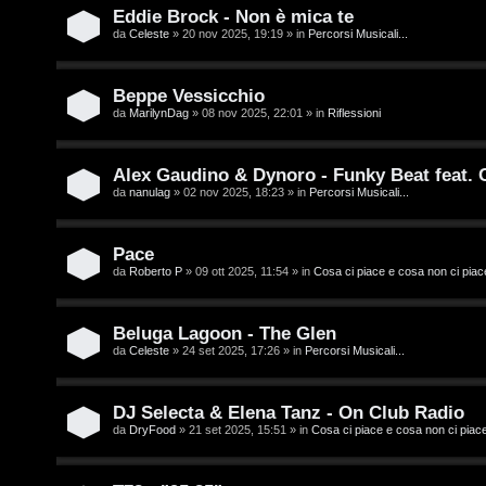
t
i
Eddie Brock - Non è mica te
i
D
da
Celeste
» 20 nov 2025, 19:19 » in
Percorsi Musicali...
'
Beppe Vessicchio
A
da
MarilynDag
» 08 nov 2025, 22:01 » in
Riflessioni
A
g
r
Alex Gaudino & Dynoro - Funky Beat feat.
o
da
nanulag
» 02 nov 2025, 18:23 » in
Percorsi Musicali...
g
s
o
Pace
t
m
da
Roberto P
» 09 ott 2025, 11:54 » in
Cosa ci piace e cosa non ci piac
i
e
n
Beluga Lagoon - The Glen
n
da
Celeste
» 24 set 2025, 17:26 » in
Percorsi Musicali...
o
t
i
DJ Selecta & Elena Tanz - On Club Radio
i
da
DryFood
» 21 set 2025, 15:51 » in
Cosa ci piace e cosa non ci piac
n
s
T