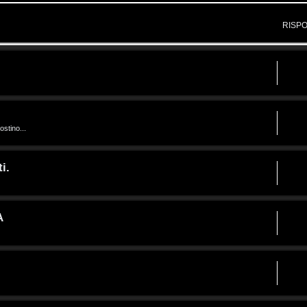
RISP
ostino...
i.
A