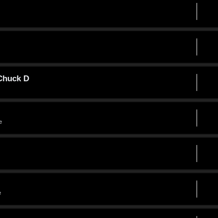
 Chuck D
e
e