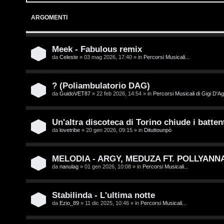
o
p
ARGOMENTI
g
i
i
c
Meek - Fabulous remix
da
Celeste
» 03 mag 2026, 17:40 » in
Percorsi Musicali...
n
A
t
? (Poliambulatorio DAG)
da
GuidoVET87
» 22 feb 2026, 14:54 » in
Percorsi Musicali di Gigi D'Ag
t
I
i
s
Un'altra discoteca di Torino chiude i battent
v
da
lovetribe
» 20 gen 2026, 09:15 » in
Dituttounpò
c
i
r
MELODIA - ARGY, MEDUZA FT. POLLYANN
da
nanulag
» 01 gen 2026, 10:08 » in
Percorsi Musicali...
i
G
v
i
Stabilinda - L'ultima notte
da
Ezio_89
» 11 dic 2025, 10:46 » in
Percorsi Musicali...
i
g