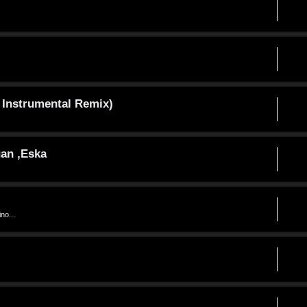
 Instrumental Remix)
gan ,Eska
no...