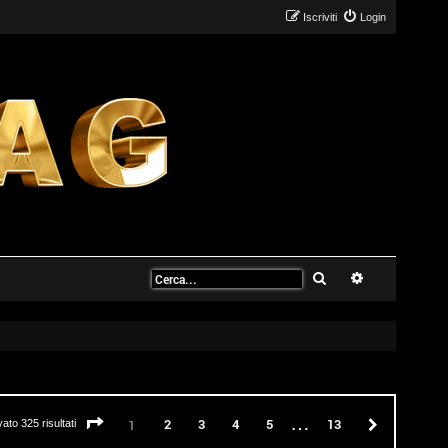
Iscriviti
Login
Cerca
Ricerca avanz
…
Pagina
1
di
13
2
3
4
5
13
Prossimo
1
vato 325 risultati