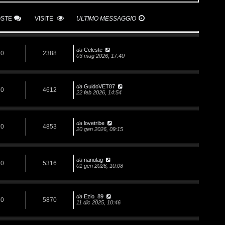
OSTE
VISITE
ULTIMO MESSAGGIO
da
Celeste
0
2388
03 mag 2026, 17:40
da
GuidoVET87
0
4612
22 feb 2026, 14:54
da
lovetribe
0
4853
20 gen 2026, 09:15
da
nanulag
0
5316
01 gen 2026, 10:08
da
Ezio_89
0
5870
11 dic 2025, 10:46