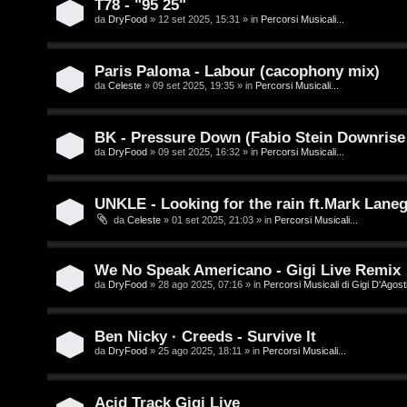
T78 - "95 25"
e
da
DryFood
» 12 set 2025, 15:31 » in
Percorsi Musicali...
o
n
u
z
Paris Paloma - Labour (cacophony mix)
r
da
Celeste
» 09 set 2025, 19:35 » in
Percorsi Musicali...
a
r
M
BK - Pressure Down (Fabio Stein Downrise
da
DryFood
» 09 set 2025, 16:32 » in
Percorsi Musicali...
i
u
s
s
UNKLE - Looking for the rain ft.Mark Lane
da
Celeste
» 01 set 2025, 21:03 » in
Percorsi Musicali...
p
i
o
c
We No Speak Americano - Gigi Live Remix
s
a
da
DryFood
» 28 ago 2025, 07:16 » in
Percorsi Musicali di Gigi D'Agosti
t
:
Ben Nicky · Creeds - Survive It
a
C
da
DryFood
» 25 ago 2025, 18:11 » in
Percorsi Musicali...
D
Acid Track Gigi Live