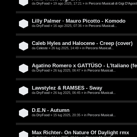
/
da
DryFood
» 19 ago 2025, 17:21 » in
Percorsi Musicali di Gigi D'Agosti
A
V
r
Lilly Palmer · Mauro Picotto - Komodo
i
g
da
DryFood
» 16 ago 2025, 07:36 » in
Percorsi Musicali...
n
o
i
Caleb Hyles and Halocene - Creep (cover)
m
da
Celeste
» 26 lug 2025, 14:49 » in
Percorsi Musicali...
l
e
i
Agatino Romero x GATTÜSO - L'Italiano (fe
n
da
DryFood
» 26 lug 2025, 06:47 » in
Percorsi Musicali...
/
t
D
Lawstylez & RAMSES - Sway
i
da
DryFood
» 26 lug 2025, 06:45 » in
Percorsi Musicali...
i
a
g
t
D.E.N - Autumn
i
da
DryFood
» 15 lug 2025, 20:35 » in
Percorsi Musicali...
t
t
i
Max Richter- On Nature Of Daylight rmx