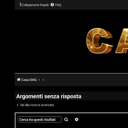
Collegamenti Rapidi
FAQ
Casa DAG
Argomenti senza risposta
Vai alla ricerca avanzata
T
Cerca
Ricerca avanzata
L
o