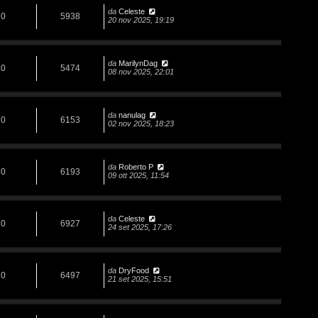
da
Celeste
0
5938
20 nov 2025, 19:19
da
MarilynDag
0
5474
08 nov 2025, 22:01
da
nanulag
0
6153
02 nov 2025, 18:23
da
Roberto P
0
6193
09 ott 2025, 11:54
da
Celeste
0
6927
24 set 2025, 17:26
da
DryFood
0
6497
21 set 2025, 15:51