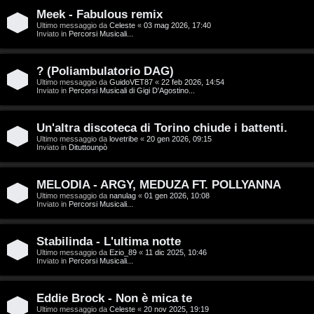
T
Meek - Fabulous remix
A
o
Ultimo messaggio da
Celeste
«
03 mag 2026, 17:40
Inviato in
Percorsi Musicali...
r
p
g
i
? (Poliambulatorio DAG)
Ultimo messaggio da
GuidoVET87
«
22 feb 2026, 14:54
o
c
Inviato in
Percorsi Musicali di Gigi D'Agostino...
m
A
Un'altra discoteca di Torino chiude i battenti.
e
t
Ultimo messaggio da
lovetribe
«
20 gen 2026, 09:15
Inviato in
Dituttounpò
n
t
MELODIA - ARGY, MEDUZA FT. POLLYANNA
t
i
Ultimo messaggio da
nanulag
«
01 gen 2026, 10:08
Inviato in
Percorsi Musicali...
i
v
s
i
Stabilinda - L'ultima notte
Ultimo messaggio da
Ezio_89
«
11 dic 2025, 10:46
e
Inviato in
Percorsi Musicali...
G
n
i
Eddie Brock - Non è mica te
z
Ultimo messaggio da
Celeste
«
20 nov 2025, 19:19