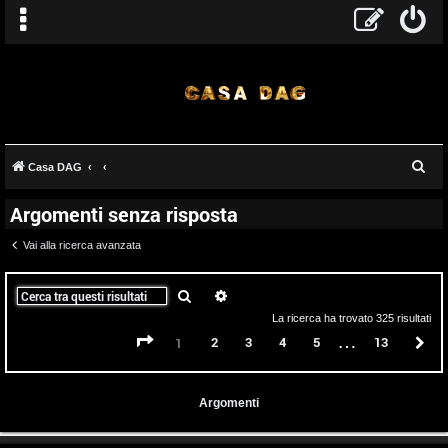
C
Casa DAG
e
Argomenti senza risposta
r
c
Vai alla ricerca avanzata
a
Cerca
Ricerca avanzata
La ricerca ha trovato 325 risultati
…
Pagina
1
di
13
2
3
4
5
13
P
1
Argomenti