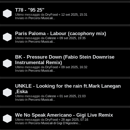
g
n
o
T
T78 - "95 25"
Ultimo messaggio da
DryFood
«
12 set 2025, 15:31
Inviato in
Percorsi Musicali...
m
o
e
u
Paris Paloma - Labour (cacophony mix)
n
r
Ultimo messaggio da
Celeste
«
09 set 2025, 19:35
Inviato in
Percorsi Musicali...
t
M
BK - Pressure Down (Fabio Stein Downrise
i
Instrumental Remix)
u
Ultimo messaggio da
DryFood
«
09 set 2025, 16:32
a
Inviato in
Percorsi Musicali...
s
t
i
UNKLE - Looking for the rain ft.Mark Lanegan
t
,Eska
c
Ultimo messaggio da
Celeste
«
01 set 2025, 21:03
i
Inviato in
Percorsi Musicali...
a
v
:
We No Speak Americano - Gigi Live Remix
i
Ultimo messaggio da
DryFood
«
28 ago 2025, 07:16
C
Inviato in
Percorsi Musicali di Gigi D'Agostino...