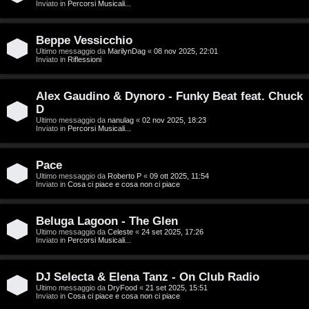
g
Inviato in
Percorsi Musicali...
a
i
r
Beppe Vessicchio
D
Ultimo messaggio da
MarilynDag
«
08 nov 2025, 22:01
Inviato in
Riflessioni
i
'
s
Alex Gaudino & Dynoro - Funky Beat feat. Chuck
A
p
D
g
Ultimo messaggio da
nanulag
«
02 nov 2025, 18:23
Inviato in
Percorsi Musicali...
o
o
s
Pace
s
Ultimo messaggio da
Roberto P
«
09 ott 2025, 11:54
t
Inviato in
Cosa ci piace e cosa non ci piace
t
a
i
Beluga Lagoon - The Glen
Ultimo messaggio da
Celeste
«
24 set 2025, 17:26
n
Inviato in
Percorsi Musicali...
A
o
DJ Selecta & Elena Tanz - On Club Radio
r
i
Ultimo messaggio da
DryFood
«
21 set 2025, 15:51
Inviato in
Cosa ci piace e cosa non ci piace