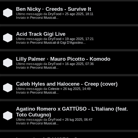
D
Ben Nicky · Creeds - Survive It
C
/
Ultimo messaggio da
DryFood
«
25 ago 2025, 18:11
Inviato in
Percorsi Musicali...
e
V
r
i
Acid Track Gigi Live
Ultimo messaggio da
DryFood
«
19 ago 2025, 17:21
Inviato in
Percorsi Musicali di Gigi D'Agostino...
c
n
a
i
Lilly Palmer · Mauro Picotto - Komodo
Ultimo messaggio da
DryFood
«
16 ago 2025, 07:36
l
Inviato in
Percorsi Musicali...
i
F
Caleb Hyles and Halocene - Creep (cover)
/
Ultimo messaggio da
Celeste
«
26 lug 2025, 14:49
A
Inviato in
Percorsi Musicali...
D
Q
i
Agatino Romero x GATTÜSO - L'Italiano (feat.
Toto Cutugno)
g
Ultimo messaggio da
DryFood
«
26 lug 2025, 06:47
Inviato in
Percorsi Musicali...
i