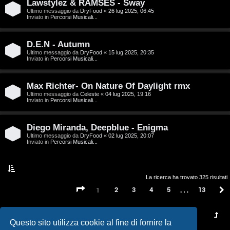
t
Lawstylez & RAMSES - Sway
Ultimo messaggio da
DryFood
«
26 lug 2025, 06:45
a
Inviato in
Percorsi Musicali...
l
D.E.N - Autumn
S
Ultimo messaggio da
DryFood
«
15 lug 2025, 20:35
Inviato in
Percorsi Musicali...
t
Max Richter- On Nature Of Daylight rmx
o
Ultimo messaggio da
Celeste
«
04 lug 2025, 19:16
Inviato in
Percorsi Musicali...
r
e
Diego Miranda, Deepblue - Enigma
Ultimo messaggio da
DryFood
«
02 lug 2025, 20:07
:
Inviato in
Percorsi Musicali...
G
i
La ricerca ha trovato 325 risultati
…
Pagina
1
di
13
2
3
4
5
13
1
g
i
Questo sito utilizza cookie al fine di fornire la