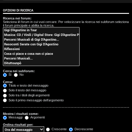
t
OPZIONI DI RICERCA
i
Ricerca nei forum:
Seleziona il/i forum in cui vuoi cercare. Per velocizzare la ricerca nei subforum seleziona
s
il forum principale e abilita la ricerca.
e
n
z
a
Cerca nei subforum:
r
Sì
No
Cerca:
i
Titolo e testo del messaggio
Solo il testo del messaggio
s
Solo tra i titoli degli argomenti
Solo il primo messaggio dell’argomento
p
o
Mostra i risultati come:
Messaggi
Argomenti
s
Ordina risultati per:
Crescente
Decrescente