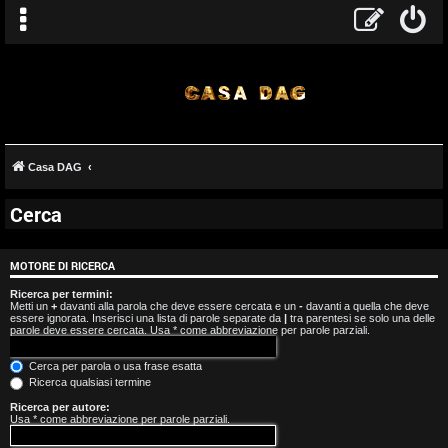
Casa DAG
Cerca
A
r
MOTORE DI RICERCA
g
Ricerca per termini:
Metti un
+
davanti alla parola che deve essere cercata e un
-
davanti a quella che deve
essere ignorata. Inserisci una lista di parole separate da
|
tra parentesi se solo una delle
o
parole deve essere cercata. Usa * come abbreviazione per parole parziali.
m
Cerca per parola o usa frase esatta
Ricerca qualsiasi termine
e
Ricerca per autore:
Usa * come abbreviazione per parole parziali.
n