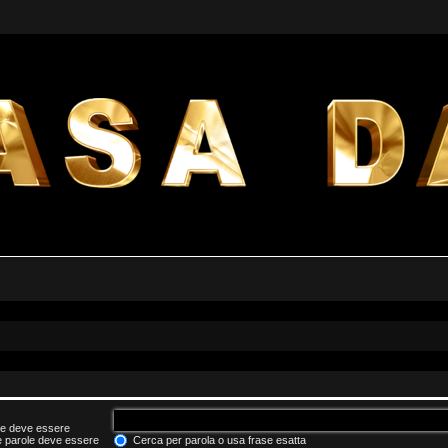
he deve essere
le parole deve essere
Cerca per parola o usa frase esatta