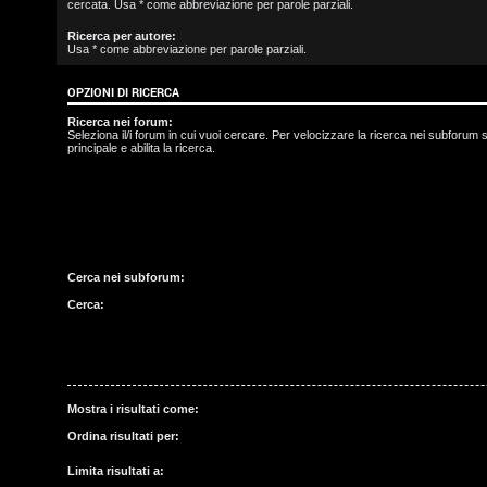
cercata. Usa * come abbreviazione per parole parziali.
s
Ricerca per autore:
Usa * come abbreviazione per parole parziali.
c
OPZIONI DI RICERCA
r
Ricerca nei forum:
i
Seleziona il/i forum in cui vuoi cercare. Per velocizzare la ricerca nei subforum s
principale e abilita la ricerca.
v
i
t
Cerca nei subforum:
i
Cerca:
A
r
Mostra i risultati come:
Ordina risultati per:
g
Limita risultati a: