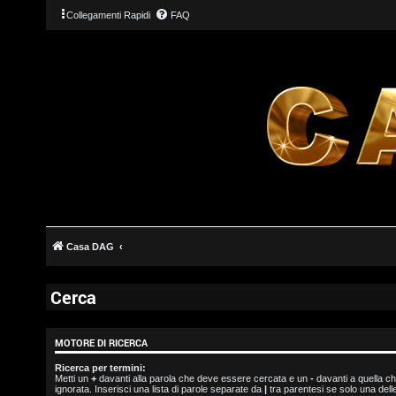
Collegamenti Rapidi
FAQ
L
o
Casa DAG
g
i
Cerca
n
MOTORE DI RICERCA
Ricerca per termini:
Metti un
+
davanti alla parola che deve essere cercata e un
-
davanti a quella c
I
ignorata. Inserisci una lista di parole separate da
|
tra parentesi se solo una del