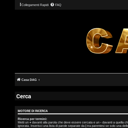
Collegamenti Rapidi
FAQ
L
o
Casa DAG
g
i
Cerca
n
MOTORE DI RICERCA
Ricerca per termini:
Metti un
+
davanti alla parola che deve essere cercata e un
-
davanti a quella c
I
ignorata. Inserisci una lista di parole separate da
|
tra parentesi se solo una del