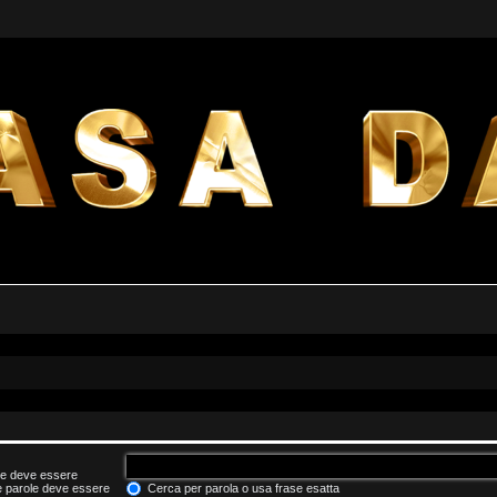
he deve essere
le parole deve essere
Cerca per parola o usa frase esatta