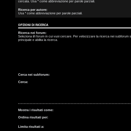
cercata. Usa * come abbreviazione per parole parziali.
s
Ricerca per autore:
Usa * come abbreviazione per parole parziali.
c
OPZIONI DI RICERCA
r
Ricerca nei forum:
i
Seleziona il/i forum in cui vuoi cercare. Per velocizzare la ricerca nei subforum s
principale e abilita la ricerca.
v
i
t
Cerca nei subforum:
i
Cerca:
A
r
Mostra i risultati come:
Ordina risultati per:
g
Limita risultati a: