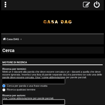
Casa DAG
Cerca
A
r
MOTORE DI RICERCA
g
Ricerca per termini:
Metti un
+
davanti alla parola che deve essere cercata e un
-
davanti a quella che deve
essere ignorata. Inserisci una lista di parole separate da
|
tra parentesi se solo una delle
o
parole deve essere cercata. Usa * come abbreviazione per parole parziali.
m
Cerca per parola o usa frase esatta
Ricerca qualsiasi termine
e
Ricerca per autore:
Usa * come abbreviazione per parole parziali.
n