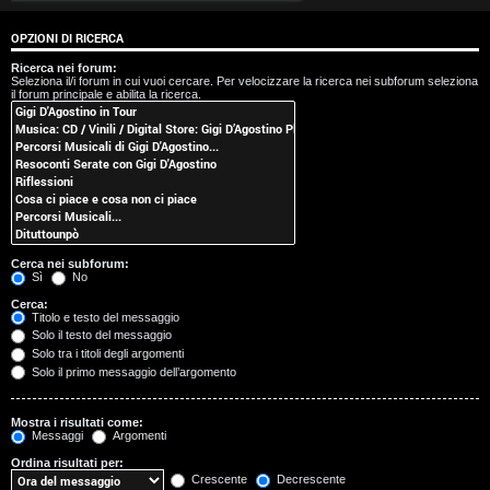
t
OPZIONI DI RICERCA
i
Ricerca nei forum:
Seleziona il/i forum in cui vuoi cercare. Per velocizzare la ricerca nei subforum seleziona
s
il forum principale e abilita la ricerca.
e
n
z
a
Cerca nei subforum:
r
Sì
No
Cerca:
i
Titolo e testo del messaggio
Solo il testo del messaggio
s
Solo tra i titoli degli argomenti
Solo il primo messaggio dell’argomento
p
o
Mostra i risultati come:
Messaggi
Argomenti
s
Ordina risultati per:
Crescente
Decrescente