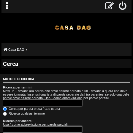
Casa DAG
Cerca
A
r
MOTORE DI RICERCA
g
Ricerca per termini:
Metti un
+
davanti alla parola che deve essere cercata e un
-
davanti a quella che deve
essere ignorata. Inserisci una lista di parole separate da
|
tra parentesi se solo una delle
o
parole deve essere cercata. Usa * come abbreviazione per parole parziali.
m
Cerca per parola o usa frase esatta
Ricerca qualsiasi termine
e
Ricerca per autore:
Usa * come abbreviazione per parole parziali.
n