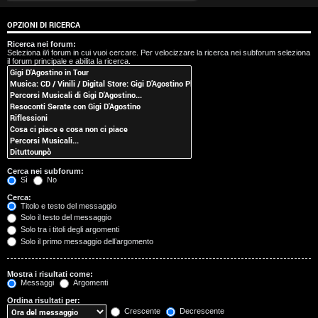
t
OPZIONI DI RICERCA
i
Ricerca nei forum:
Seleziona il/i forum in cui vuoi cercare. Per velocizzare la ricerca nei subforum seleziona
s
il forum principale e abilita la ricerca.
e
n
z
a
Cerca nei subforum:
r
Sì
No
Cerca:
i
Titolo e testo del messaggio
Solo il testo del messaggio
s
Solo tra i titoli degli argomenti
Solo il primo messaggio dell’argomento
p
o
Mostra i risultati come:
Messaggi
Argomenti
s
Ordina risultati per:
Crescente
Decrescente