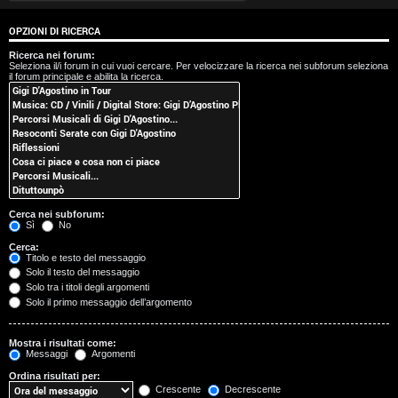
t
OPZIONI DI RICERCA
i
Ricerca nei forum:
Seleziona il/i forum in cui vuoi cercare. Per velocizzare la ricerca nei subforum seleziona
s
il forum principale e abilita la ricerca.
e
n
z
a
Cerca nei subforum:
r
Sì
No
Cerca:
i
Titolo e testo del messaggio
Solo il testo del messaggio
s
Solo tra i titoli degli argomenti
Solo il primo messaggio dell’argomento
p
o
Mostra i risultati come:
Messaggi
Argomenti
s
Ordina risultati per:
Crescente
Decrescente