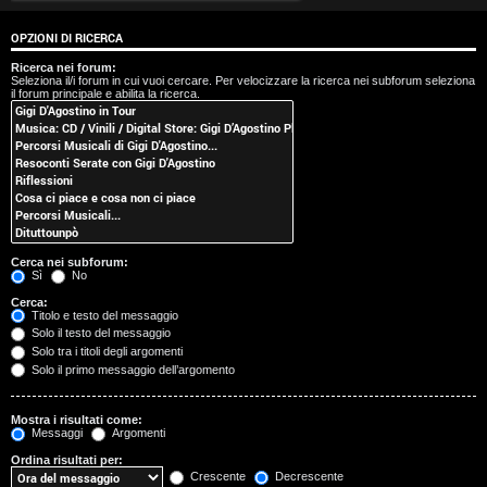
t
OPZIONI DI RICERCA
i
Ricerca nei forum:
Seleziona il/i forum in cui vuoi cercare. Per velocizzare la ricerca nei subforum seleziona
s
il forum principale e abilita la ricerca.
e
n
z
a
Cerca nei subforum:
r
Sì
No
Cerca:
i
Titolo e testo del messaggio
Solo il testo del messaggio
s
Solo tra i titoli degli argomenti
Solo il primo messaggio dell’argomento
p
o
Mostra i risultati come:
Messaggi
Argomenti
s
Ordina risultati per:
Crescente
Decrescente