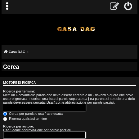
Casa DAG
Cerca
A
r
MOTORE DI RICERCA
g
Ricerca per termini:
Metti un
+
davanti alla parola che deve essere cercata e un
-
davanti a quella che deve
essere ignorata. Inserisci una lista di parole separate da
|
tra parentesi se solo una delle
o
parole deve essere cercata. Usa * come abbreviazione per parole parziali.
m
Cerca per parola o usa frase esatta
Ricerca qualsiasi termine
e
Ricerca per autore:
Usa * come abbreviazione per parole parziali.
n