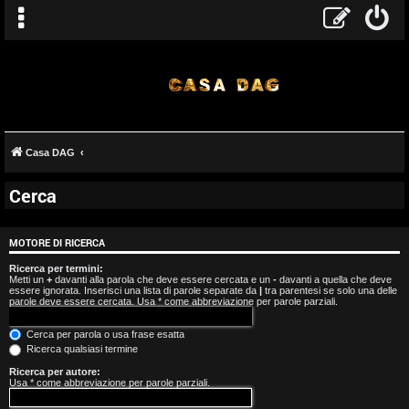
Casa DAG
Cerca
A
r
MOTORE DI RICERCA
g
Ricerca per termini:
Metti un
+
davanti alla parola che deve essere cercata e un
-
davanti a quella che deve
essere ignorata. Inserisci una lista di parole separate da
|
tra parentesi se solo una delle
o
parole deve essere cercata. Usa * come abbreviazione per parole parziali.
m
Cerca per parola o usa frase esatta
Ricerca qualsiasi termine
e
Ricerca per autore:
Usa * come abbreviazione per parole parziali.
n