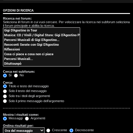
t
OPZIONI DI RICERCA
i
Ricerca nei forum:
Seleziona il/i forum in cui vuoi cercare. Per velocizzare la ricerca nei subforum seleziona
s
il forum principale e abilita la ricerca.
e
n
z
a
Cerca nei subforum:
r
Sì
No
Cerca:
i
Titolo e testo del messaggio
Solo il testo del messaggio
s
Solo tra i titoli degli argomenti
Solo il primo messaggio dell’argomento
p
o
Mostra i risultati come:
Messaggi
Argomenti
s
Ordina risultati per:
Crescente
Decrescente