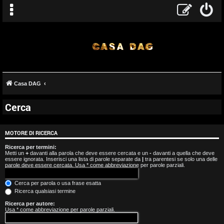
Casa DAG
Cerca
A
r
MOTORE DI RICERCA
g
Ricerca per termini:
Metti un
+
davanti alla parola che deve essere cercata e un
-
davanti a quella che deve
essere ignorata. Inserisci una lista di parole separate da
|
tra parentesi se solo una delle
o
parole deve essere cercata. Usa * come abbreviazione per parole parziali.
m
Cerca per parola o usa frase esatta
Ricerca qualsiasi termine
e
Ricerca per autore:
Usa * come abbreviazione per parole parziali.
n