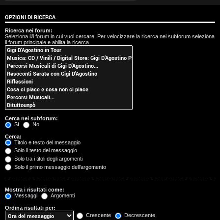
t
OPZIONI DI RICERCA
i
Ricerca nei forum:
Seleziona il/i forum in cui vuoi cercare. Per velocizzare la ricerca nei subforum seleziona
s
il forum principale e abilita la ricerca.
e
n
z
a
Cerca nei subforum:
r
Sì
No
Cerca:
i
Titolo e testo del messaggio
Solo il testo del messaggio
s
Solo tra i titoli degli argomenti
Solo il primo messaggio dell’argomento
p
o
Mostra i risultati come:
Messaggi
Argomenti
s
Ordina risultati per:
Crescente
Decrescente