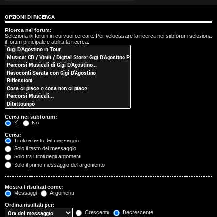
t
OPZIONI DI RICERCA
i
Ricerca nei forum:
Seleziona il/i forum in cui vuoi cercare. Per velocizzare la ricerca nei subforum seleziona
s
il forum principale e abilita la ricerca.
e
n
z
a
Cerca nei subforum:
r
Sì
No
Cerca:
i
Titolo e testo del messaggio
Solo il testo del messaggio
s
Solo tra i titoli degli argomenti
Solo il primo messaggio dell’argomento
p
o
Mostra i risultati come:
Messaggi
Argomenti
s
Ordina risultati per:
Crescente
Decrescente