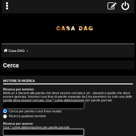
Casa DAG
Cerca
A
r
MOTORE DI RICERCA
g
Ricerca per termini:
Metti un
+
davanti alla parola che deve essere cercata e un
-
davanti a quella che deve
essere ignorata. Inserisci una lista di parole separate da
|
tra parentesi se solo una delle
o
parole deve essere cercata. Usa * come abbreviazione per parole parziali.
m
Cerca per parola o usa frase esatta
Ricerca qualsiasi termine
e
Ricerca per autore:
Usa * come abbreviazione per parole parziali.
n